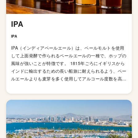
IPA
IPA
IPA（インディアペールエール）は、ペールモルトを使用
して上面発酵で作られるペールエールの一種で、ホップの
風味が強いことが特徴です。 1815年ごろにイギリスから
インドに輸出するための長い船旅に耐えられるよう、ペー
ルエールよりも麦芽を多く使用してアルコール度数を高め
て劣化・腐敗を防げるよう保存力を高めたビールが開発さ
れました。そして、1829年に「IPA（インディアンペール
エール）」の呼び名で広告が掲載されて以来、ホップの比
重が高いビールとしてイギリス国内で人気が高まってい
き、21世紀にはイギリスで最も人気のあるビアスタイル
の一つとなりました。イギリスのブルワリー教会SIBAの
金メダルを受賞したブリュードッグの「パンクIPA」など