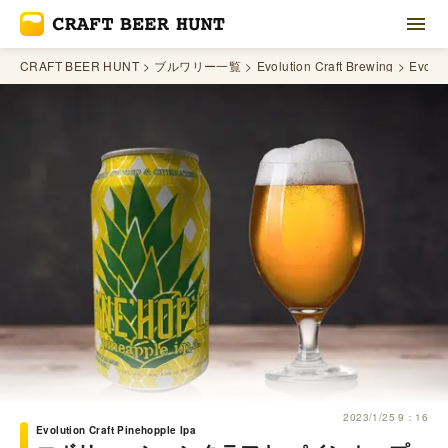
CRAFT BEER HUNT
ブルワリー一覧
Evolution Craft Brewing
Evolut
2023/1/25 9：16
Evolution Craft Pinehopple Ipa