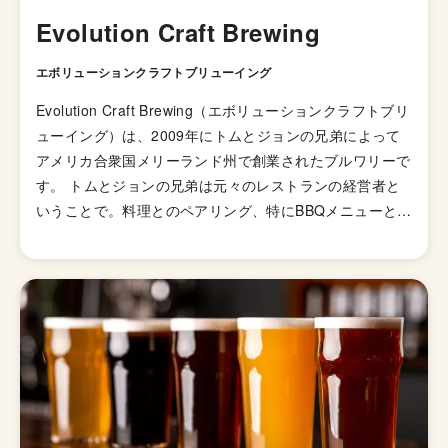
Evolution Craft Brewing
エボリューションクラフトブリューイング
Evolution Craft Brewing（エボリューションクラフトブリ
ューイング）は、2009年にトムとジョンの兄弟によって
アメリカ合衆国メリーランド州で創業されたブルワリーで
す。 トムとジョンの兄弟は元々のレストランの経営者と
いうことで。料理とのペアリング、特にBBQメニューとの
相性を重視してビール造りを行っています。公式Webサイ
トを見るとわかるように、The Americanという雰囲気の
ブルワリーです。合言葉として「ever better」というフレ
ーズが使われおり、より良いビールを造ることへの情熱を
感じます。 メリーランド州Best Craft Breweryを受賞する
など、地元でも愛されているるブルワリーです