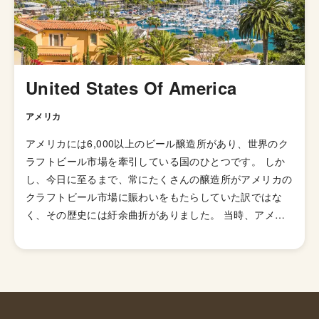
が有名です。 伝統的なIPAのスタイルは、オーストラリア
やニュージーランドなどの当時の植民地諸国へと輸出さ
れ、各国へと普及していきましたが、アメリカではさらに
独自の進化を遂げてきました。 ローストしたモルトを使
用した「ブラックIPA」、アミログルコシターゼという酵
United States Of America
素を加えて頭部を取り除きドライで爽やかな飲み口を実現
した「ブリュットIPA」、ホップが強烈でアルコール度数
アメリカ
が7.5%を超える「ダブルIPA（インペリアルIPA）」、苦
アメリカには6,000以上のビール醸造所があり、世界のク
味の少ないホップを使い、ジューシーな柑橘系とフローラ
ラフトビール市場を牽引している国のひとつです。 しか
ルのフレーバーが特徴の「ニューイングランドIPA（ヘイ
し、今日に至るまで、常にたくさんの醸造所がアメリカの
ジーIPA・ジューシーIPA）」など様々なIPAのスタイルが
クラフトビール市場に賑わいをもたらしていた訳ではな
存在します。
く、その歴史には紆余曲折がありました。 当時、アメリ
カのビール醸造所の数は1873年に一度ピークを迎え4,131
箇所もありました。しかし、1920年から1933年にかけ
て、禁酒法と第二次世界大戦中の厳しいビジネス状況下で
その数は50未満にまで落ち込みます。 1970年代後半にな
り、ホームブルー解禁の影響も受け、何千人もの人々が個