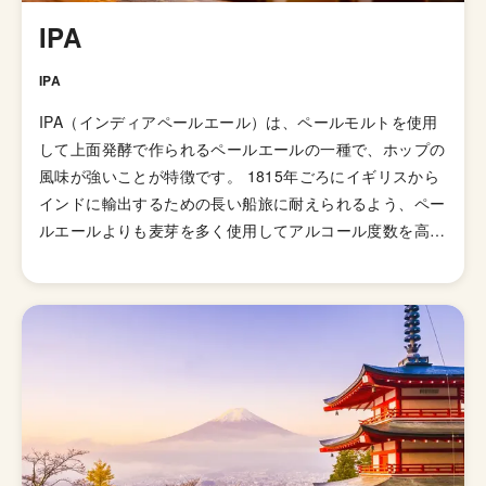
IPA
IPA
IPA（インディアペールエール）は、ペールモルトを使用
して上面発酵で作られるペールエールの一種で、ホップの
風味が強いことが特徴です。 1815年ごろにイギリスから
インドに輸出するための長い船旅に耐えられるよう、ペー
ルエールよりも麦芽を多く使用してアルコール度数を高め
て劣化・腐敗を防げるよう保存力を高めたビールが開発さ
れました。そして、1829年に「IPA（インディアンペール
エール）」の呼び名で広告が掲載されて以来、ホップの比
重が高いビールとしてイギリス国内で人気が高まってい
き、21世紀にはイギリスで最も人気のあるビアスタイル
の一つとなりました。イギリスのブルワリー教会SIBAの
金メダルを受賞したブリュードッグの「パンクIPA」など
が有名です。 伝統的なIPAのスタイルは、オーストラリア
やニュージーランドなどの当時の植民地諸国へと輸出さ