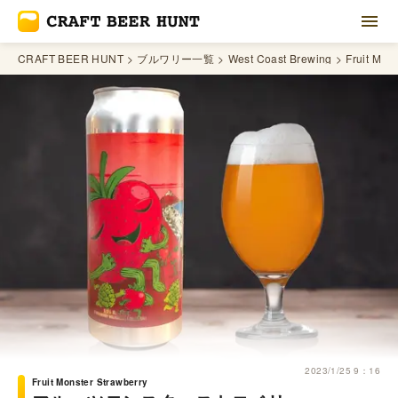
CRAFT BEER HUNT
ブルワリー一覧
West Coast Brewing
Fruit Mon
2023/1/25 9：16
Fruit Monster Strawberry