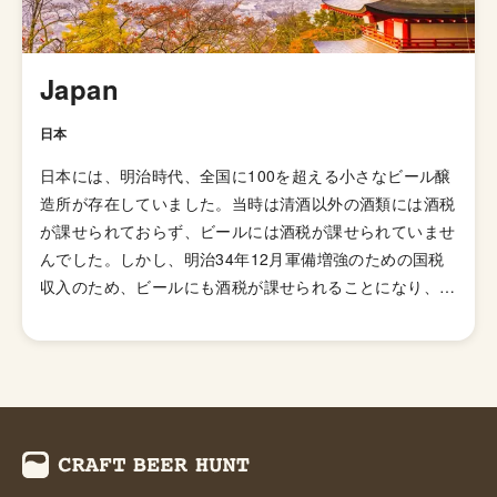
れ、各国へと普及していきましたが、アメリカではさらに
独自の進化を遂げてきました。 ローストしたモルトを使
用した「ブラックIPA」、アミログルコシターゼという酵
Japan
素を加えて頭部を取り除きドライで爽やかな飲み口を実現
した「ブリュットIPA」、ホップが強烈でアルコール度数
日本
が7.5%を超える「ダブルIPA（インペリアルIPA）」、苦
日本には、明治時代、全国に100を超える小さなビール醸
味の少ないホップを使い、ジューシーな柑橘系とフローラ
造所が存在していました。当時は清酒以外の酒類には酒税
ルのフレーバーが特徴の「ニューイングランドIPA（ヘイ
が課せられておらず、ビールには酒税が課せられていませ
ジーIPA・ジューシーIPA）」など様々なIPAのスタイルが
んでした。しかし、明治34年12月軍備増強のための国税
存在します。
収入のため、ビールにも酒税が課せられることになり、資
金力の弱い小さなビール醸造所はその負担に耐えきれず姿
を消していきました。これによりビール作りは戦後しばら
くも資金力のある大手だけのものとなっていました。 し
かし、1994年(平成6年)、経済政策の一環としてに酒税法
が改正され、ビール製造免許に必要な最低製造量が、従来
の年間2,000キロリッターから60キロリッターに引き下げ
られたことで転機がおとずれます。これにより、再び小規