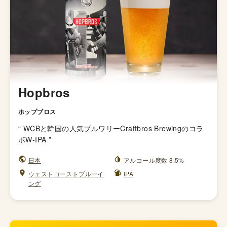
Hopbros
ホップブロス
“
WCBと韓国の人気ブルワリーCraftbros Brewingのコラ
ボW-IPA
”
日本
アルコール度数 8.5%
ウェストコーストブルーイ
IPA
ング