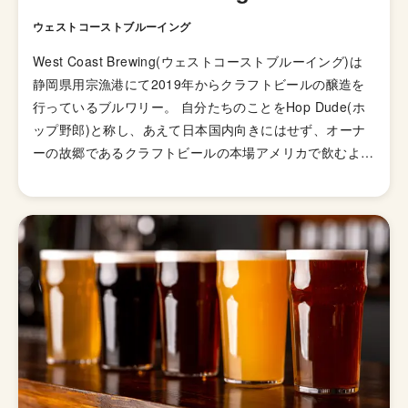
ウェストコーストブルーイング
West Coast Brewing(ウェストコーストブルーイング)は
静岡県用宗漁港にて2019年からクラフトビールの醸造を
行っているブルワリー。 自分たちのことをHop Dude(ホ
ップ野郎)と称し、あえて日本国内向きにはせず、オーナ
ーの故郷であるクラフトビールの本場アメリカで飲むよう
な「飲んだ瞬間に衝撃をうけるホッピーなビール造り」を
コンセプトとしています。 世界観・パッケージのアート
ワークも非常に個性的でイギリス人のイラストレーターが
描く、ホップのキャラクターがビールを選ぶとき、飲む前
から目でも楽しませてくれます。 王道な素材の組み合わ
せはもちろん、挑戦的なレシピにも意欲的に取り組んでお
り、毎週新作の銘柄をつくり世に送り出しています。