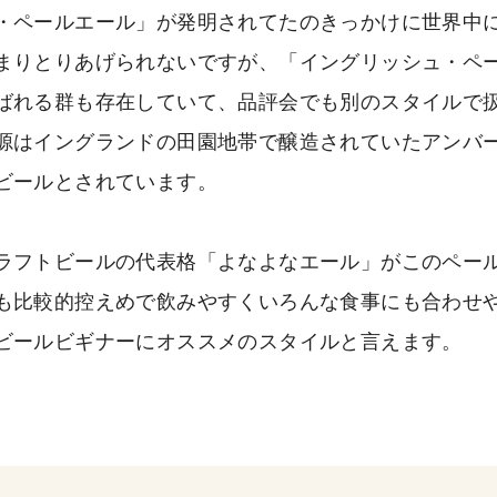
・ペールエール」が発明されてたのきっかけに世界中
まりとりあげられないですが、「イングリッシュ・ペ
ばれる群も存在していて、品評会でも別のスタイルで
源はイングランドの田園地帯で醸造されていたアンバ
ビールとされています。
ラフトビールの代表格「よなよなエール」がこのペー
も比較的控えめで飲みやすくいろんな食事にも合わせ
ビールビギナーにオススメのスタイルと言えます。