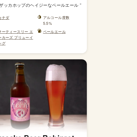
ザッカホップのヘイジーなペールエール
”
カナダ
アルコール度数
5.5%
サーティースリー エ
ペールエール
ーカーズ ブリューイ
ング