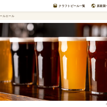
クラフトビール一覧
原産国
ールエール