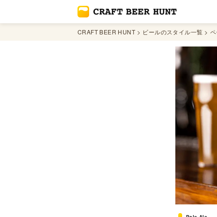
CRAFT BEER HUNT
ビールのスタイル一覧
ペ
Pale Ale