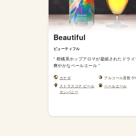
Beautiful
ビューティフル
“
柑橘系ホップアロマが凝縮されたドライ
爽やかなペールエール
”
カナダ
アルコール度数 5
ストラスコナ ビール
ペールエール
カンパニー