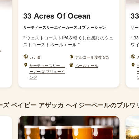
33 Acres Of Ocean
33
サーティースリーエイーカーズ オブ オーシャン
サー
“
ウェストコーストIPAを軽くした感じのウェ
“
3
ストコーストペールエール
”
ワ
%
カナダ
アルコール度数 5%
サーティースリー エ
ペールエール
ーカーズ ブリューイ
ング
 ベイビー アザッカ ヘイジーペールのブルワリー 