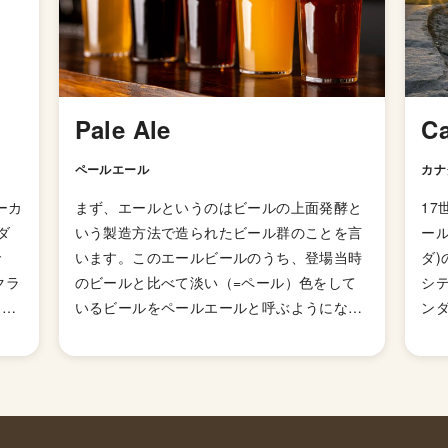
Pale Ale
C
ペールエール
カナ
エーカ
まず、エールというのはビールの上面発酵と
1
ダ
いう製造方法で造られたビール群のことを言
ール
で
います。このエールビールのうち、登場当時
ダ)
クラ
のビールと比べて淡い（=ペール）色をして
シテ
フー
いるビールをペールエールと呼ぶようになり
ンダ
女問
ました。 ペールエールの特徴は「モルトのコ
du
モチ
クやホップの香りが豊かに感じられるビー
ル
特徴
ル」とされていますが、派生スタイルが山ほ
ル
ース
どあるのでこれと言った型として説明しずら
は
す。
いスタイルになっています。 発祥はイギリス
時