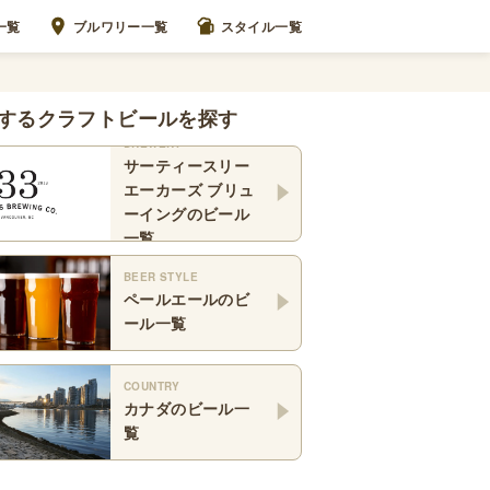
一覧
ブルワリー一覧
スタイル一覧
するクラフトビールを探す
BREWERY
サーティースリー
エーカーズ ブリュ
ーイング
のビール
一覧
BEER STYLE
ペールエール
のビ
ール一覧
COUNTRY
カナダ
のビール一
覧