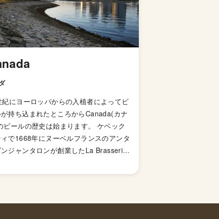
anada
ダ
7世紀にヨーロッパからの入植者によってビ
が持ち込まれたところからCanada(カナ
のビールの歴史は始まります。 ケベック
ィで1668年にヌーベルフランスのアンタ
ンジャンタロンが創業したLa Brasseries
Royにおいて醸造されたのが初の商業ビー
でした。しかし、その当時人気のアルコー
飲料はワインとブランデーであり、ビール
シェアを伸ばすことができません。 その
、市場に好まれなかったビールの代わりネ