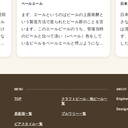
ペールエール
日本
世田
まず、エールというのはビールの上面発酵と
日
ール
いう製造方法で造られたビール群のことを言
さ
溶け
います。このエールビールのうち、登場当時
は
んな
のビールと比べて淡い（=ペール）色をして
ず
とを
いるビールをペールエールと呼ぶようになり
した
に、
ました。 ペールエールの特徴は「モルトのコ
の
世田
クやホップの香りが豊かに感じられるビー
れ
にホ
ル」とされていますが、派生スタイルが山ほ
醸
ール
どあるのでこれと言った型として説明しずら
き
がさ
いスタイルになっています。 発祥はイギリス
ら
お
ですが、柑橘様のホップの香りが華やかに感
いま
MENU
ABOUT
ナル
じられる「アメリカン・ペールエール」が発
政
TOP
クラフトビール・地ビール一
Engin
ヒー
明されてたのきっかけに世界中に広がりまし
ル
覧
す。
た。あまりとりあげられないですが、「イン
間2
Desig
原産国一覧
ブルワリー一覧
グリッシュ・ペールエール」と呼ばれる群も
引
存在していて、品評会でも別のスタイルで扱
こ
ビアスタイル一覧