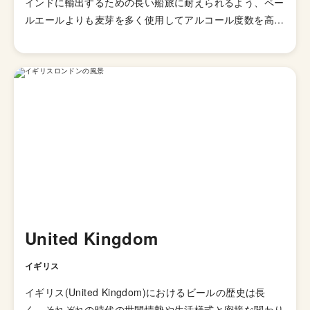
インドに輸出するための長い船旅に耐えられるよう、ペー
ルエールよりも麦芽を多く使用してアルコール度数を高め
て劣化・腐敗を防げるよう保存力を高めたビールが開発さ
れました。そして、1829年に「IPA（インディアンペール
エール）」の呼び名で広告が掲載されて以来、ホップの比
重が高いビールとしてイギリス国内で人気が高まってい
き、21世紀にはイギリスで最も人気のあるビアスタイル
の一つとなりました。イギリスのブルワリー教会SIBAの
金メダルを受賞したブリュードッグの「パンクIPA」など
が有名です。 伝統的なIPAのスタイルは、オーストラリア
やニュージーランドなどの当時の植民地諸国へと輸出さ
れ、各国へと普及していきましたが、アメリカではさらに
独自の進化を遂げてきました。 ローストしたモルトを使
用した「ブラックIPA」、アミログルコシターゼという酵
United Kingdom
素を加えて頭部を取り除きドライで爽やかな飲み口を実現
した「ブリュットIPA」、ホップが強烈でアルコール度数
イギリス
が7.5%を超える「ダブルIPA（インペリアルIPA）」、苦
イギリス(United Kingdom)におけるビールの歴史は長
味の少ないホップを使い、ジューシーな柑橘系とフローラ
く、それぞれの時代の世間情勢や生活様式と密接な関わり