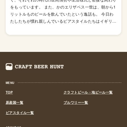
ルのフレーバーが特徴の「ニューイングランドIPA（ヘイ
をもっています。 また、かのエリザベス一世は、朝から1
ジーIPA・ジューシーIPA）」など様々なIPAのスタイルが
リットルものビールを飲んでいたという逸話も。 今日わ
存在します。
たしたちが慣れ親しんでいるビアスタイルたちはイギリス
で生まれたものが多い。蜂蜜酒ミードから始まり、エー
ル、ビール、ペールエール、ブラウンエール、ポーター、
スタウトと発明されていきました。 古代イギリスに住ん
でいたケルト人が、イギリスで豊富に採れた野生の蜂蜜を
水に溶かし発酵させた「ミード」をつくり楽しんでいたの
が始まりだそうです。 次第に人口が増えていくと、蜂蜜
をミードではなく調味料として使う割合が増えていき、ミ
ードの代替品として穀物酒「エール」が生まれ庶民の生活
MENU
必需品となっていきます。 各家庭でエール醸造は家事の
ひとつとして数えられ、エールづくりの上手い魅力的な女
TOP
クラフトビール・地ビール一覧
性は、修道院の訪問者が飲食や寝泊まりをするエールハウ
原産国一覧
ブルワリー一覧
スを開き「エールワイフ」と呼ばれたそうです。 現在で
ビアスタイル一覧
はビールの主原料とされているホップがイギリスの醸造シ
ーンで使われ始めたのは15世紀ごろで、それまではハー