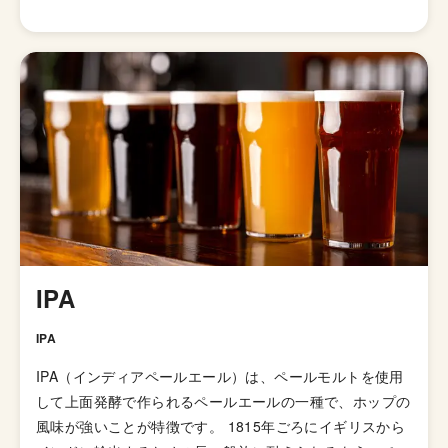
ルワーのソフィー(Sophie)はグルテンのアレルギーを持っ
ているため、ビールを口にすることができません。彼女は
「香り」を頼りにビールの味わいやキャラクターを理解
し、綿密な計算のもとレシピを考案し、高品質なクラフト
ビールを生み出しています。 なかでも、彼女が唯一、口
にすることができるグルテンフリーのビールは絶品とのこ
とです。 パッケージは、イングランド東部サフォークの
雄大で美しい自然がモチーフのデザインになっており、眺
めながら飲むことで、より一層バーントミルの「美しいク
ラフトビール」を楽しむことができます。
IPA
IPA
IPA（インディアペールエール）は、ペールモルトを使用
して上面発酵で作られるペールエールの一種で、ホップの
風味が強いことが特徴です。 1815年ごろにイギリスから