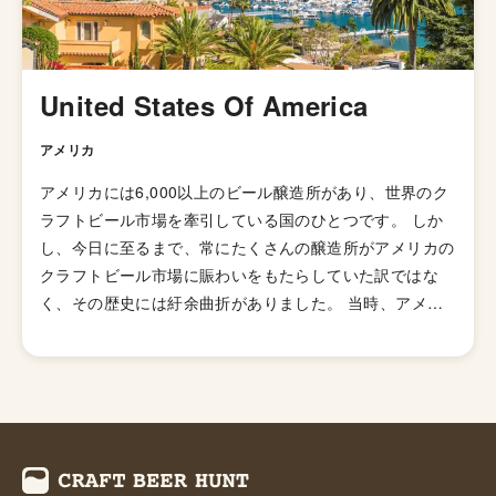
やニュージーランドなどの当時の植民地諸国へと輸出さ
れ、各国へと普及していきましたが、アメリカではさらに
独自の進化を遂げてきました。 ローストしたモルトを使
用した「ブラックIPA」、アミログルコシターゼという酵
United States Of America
素を加えて頭部を取り除きドライで爽やかな飲み口を実現
した「ブリュットIPA」、ホップが強烈でアルコール度数
アメリカ
が7.5%を超える「ダブルIPA（インペリアルIPA）」、苦
アメリカには6,000以上のビール醸造所があり、世界のク
味の少ないホップを使い、ジューシーな柑橘系とフローラ
ラフトビール市場を牽引している国のひとつです。 しか
ルのフレーバーが特徴の「ニューイングランドIPA（ヘイ
し、今日に至るまで、常にたくさんの醸造所がアメリカの
ジーIPA・ジューシーIPA）」など様々なIPAのスタイルが
クラフトビール市場に賑わいをもたらしていた訳ではな
存在します。
く、その歴史には紆余曲折がありました。 当時、アメリ
カのビール醸造所の数は1873年に一度ピークを迎え4,131
箇所もありました。しかし、1920年から1933年にかけ
て、禁酒法と第二次世界大戦中の厳しいビジネス状況下で
その数は50未満にまで落ち込みます。 1970年代後半にな
り、ホームブルー解禁の影響も受け、何千人もの人々が個
人消費のためにビールの自家醸造を始めていました。その
中、企業家精神を持った人々によってビジネスモデルが見