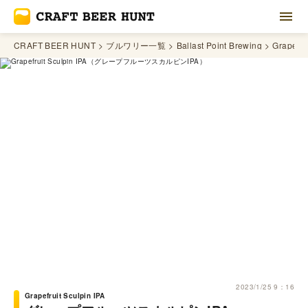
CRAFT BEER HUNT
ブルワリー一覧
Ballast Point Brewing
Grapefru
2023/1/25 9：16
Grapefruit Sculpin IPA