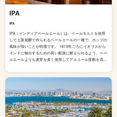
IPA
IPA
IPA（インディアペールエール）は、ペールモルトを使用
して上面発酵で作られるペールエールの一種で、ホップの
風味が強いことが特徴です。 1815年ごろにイギリスから
インドに輸出するための長い船旅に耐えられるよう、ペー
ルエールよりも麦芽を多く使用してアルコール度数を高め
て劣化・腐敗を防げるよう保存力を高めたビールが開発さ
れました。そして、1829年に「IPA（インディアンペール
エール）」の呼び名で広告が掲載されて以来、ホップの比
重が高いビールとしてイギリス国内で人気が高まってい
き、21世紀にはイギリスで最も人気のあるビアスタイル
の一つとなりました。イギリスのブルワリー教会SIBAの
金メダルを受賞したブリュードッグの「パンクIPA」など
が有名です。 伝統的なIPAのスタイルは、オーストラリア