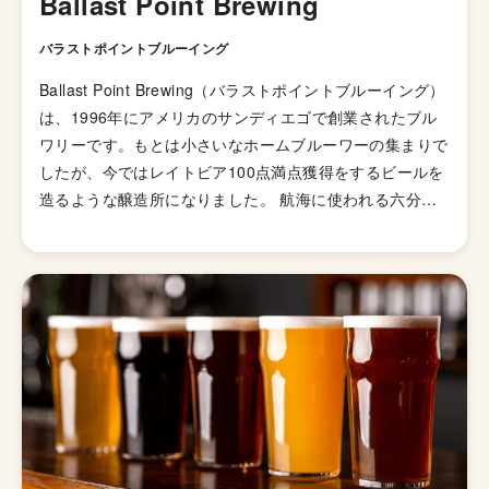
Ballast Point Brewing
バラストポイントブルーイング
Ballast Point Brewing（バラストポイントブルーイング）
は、1996年にアメリカのサンディエゴで創業されたブル
ワリーです。もとは小さいなホームブルーワーの集まりで
したが、今ではレイトビア100点満点獲得をするビールを
造るような醸造所になりました。 航海に使われる六分儀
をモチーフにしたロゴや、カジカという魚を描いたラベル
など、港町であるサンディエゴのらしさを存分に表現して
いるブルワリーです。Ballastも船舶のバランスをとるため
の重りという意味。 フラッグシップのスカルピンIPAを筆
頭にレイトビアで高得点のビールを複数ラインナップして
います。