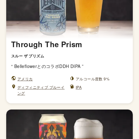
Through The Prism
スルー ザ プリズム
“
BelleflowerとのコラボDDH DIPA
”
アメリカ
アルコール度数 9%
ディフィニティブ ブルーイ
IPA
ング