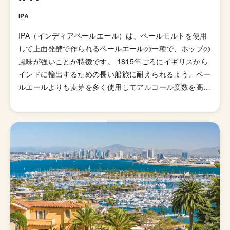
IPA
IPA（インディアペールエール）は、ペールモルトを使用
して上面発酵で作られるペールエールの一種で、ホップの
風味が強いことが特徴です。 1815年ごろにイギリスから
インドに輸出するための長い船旅に耐えられるよう、ペー
ルエールよりも麦芽を多く使用してアルコール度数を高め
て劣化・腐敗を防げるよう保存力を高めたビールが開発さ
れました。そして、1829年に「IPA（インディアンペール
エール）」の呼び名で広告が掲載されて以来、ホップの比
重が高いビールとしてイギリス国内で人気が高まってい
き、21世紀にはイギリスで最も人気のあるビアスタイル
の一つとなりました。イギリスのブルワリー教会SIBAの
金メダルを受賞したブリュードッグの「パンクIPA」など
が有名です。 伝統的なIPAのスタイルは、オーストラリア
やニュージーランドなどの当時の植民地諸国へと輸出さ
れ、各国へと普及していきましたが、アメリカではさらに
独自の進化を遂げてきました。 ローストしたモルトを使