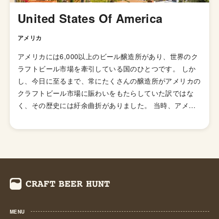
用した「ブラックIPA」、アミログルコシターゼという酵
United States Of America
素を加えて頭部を取り除きドライで爽やかな飲み口を実現
した「ブリュットIPA」、ホップが強烈でアルコール度数
アメリカ
が7.5%を超える「ダブルIPA（インペリアルIPA）」、苦
アメリカには6,000以上のビール醸造所があり、世界のク
味の少ないホップを使い、ジューシーな柑橘系とフローラ
ラフトビール市場を牽引している国のひとつです。 しか
ルのフレーバーが特徴の「ニューイングランドIPA（ヘイ
し、今日に至るまで、常にたくさんの醸造所がアメリカの
ジーIPA・ジューシーIPA）」など様々なIPAのスタイルが
クラフトビール市場に賑わいをもたらしていた訳ではな
存在します。
く、その歴史には紆余曲折がありました。 当時、アメリ
カのビール醸造所の数は1873年に一度ピークを迎え4,131
箇所もありました。しかし、1920年から1933年にかけ
て、禁酒法と第二次世界大戦中の厳しいビジネス状況下で
その数は50未満にまで落ち込みます。 1970年代後半にな
り、ホームブルー解禁の影響も受け、何千人もの人々が個
人消費のためにビールの自家醸造を始めていました。その
中、企業家精神を持った人々によってビジネスモデルが見
出され、徐々にマイクロブルワリーが姿を現し始めます。
MENU
火付け役の一人となったのがカリフォルニア州にニューア