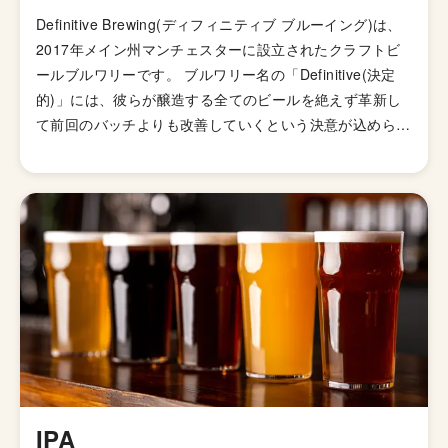
Definitive Brewing(ディフィニティブ ブルーイング)は、
2017年メイン州マンチェスターに設立されたクラフトビ
ールブルワリーです。 ブルワリー名の「Definitive(決定
的)」には、彼らが醸造する全てのビールを絶えず革新し
て前回のバッチよりも改善していくという決意が込められ
ているそうです。 ポートランドにあるメインの醸造施設
では定番ラインナップたちの醸造を、キタリーの醸造所で
は少量で新レシピを試作したり、バレルエイジを試すなど
実験的なビール造りを行っているとのこと。 2022年現
在、アメリカ3ヶ所にテイスイティングルームをオープン
し、ケルシュのようはクラシックなスタイルからヘイジー
IPAやフルーツサワー、ハードセルツァーなど多種多様な
ビアスタイルをフルラインナップで提供しています。
IPA