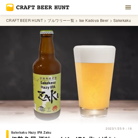
CRAFT BEER HUNT
ブルワリー一覧
Ise Kadoya Beer
Sakekaku Haz
2023/1/25 9：16
Sakekaku Hazy IPA Zaku