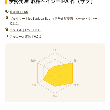
伊勢角屋 酒粕ヘイジーIPA 作（ザク）
原産国｜日本
ブルワリー｜Ise Kadoya Beer（伊勢角屋麦酒（いせかどやびー
る））
スタイル｜IPA（IPA）
アルコール度数｜6.5%