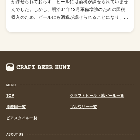
が課せられておらず、ビールには酒税が課せられていませ
ジーIPA・ジューシーIPA）」など様々なIPAのスタイルが
んでした。しかし、明治34年12月軍備増強のための国税
存在します。
収入のため、ビールにも酒税が課せられることになり、資
金力の弱い小さなビール醸造所はその負担に耐えきれず姿
を消していきました。これによりビール作りは戦後しばら
くも資金力のある大手だけのものとなっていました。 し
かし、1994年(平成6年)、経済政策の一環としてに酒税法
が改正され、ビール製造免許に必要な最低製造量が、従来
の年間2,000キロリッターから60キロリッターに引き下げ
られたことで転機がおとずれます。これにより、再び小規
模な醸造所の市場参入が可能になり各地で多くの地ビール
MENU
が誕生する流れができました。ちなみ、地ビール製造免許
第1号は新潟県のエチゴビールと北海道のオホーツクビー
TOP
クラフトビール・地ビール一覧
ルで、国産地ビール第1号ともいえる「エチゴビール」 と
原産国一覧
ブルワリー一覧
「オホーツクビール」が発売されました。 この経済政策
ビアスタイル一覧
は功を奏し、日本中に続々と地ビール製造業社が生まれ、
地ビールブームと呼ばれるまでとなり一時は260を超す醸
造所が全国各地に誕生しました。しかし、ただブームだけ
ABOUT US