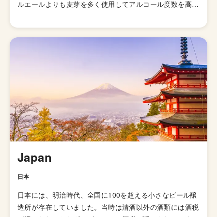
ルエールよりも麦芽を多く使用してアルコール度数を高め
て劣化・腐敗を防げるよう保存力を高めたビールが開発さ
れました。そして、1829年に「IPA（インディアンペール
エール）」の呼び名で広告が掲載されて以来、ホップの比
重が高いビールとしてイギリス国内で人気が高まってい
き、21世紀にはイギリスで最も人気のあるビアスタイル
の一つとなりました。イギリスのブルワリー教会SIBAの
金メダルを受賞したブリュードッグの「パンクIPA」など
が有名です。 伝統的なIPAのスタイルは、オーストラリア
やニュージーランドなどの当時の植民地諸国へと輸出さ
れ、各国へと普及していきましたが、アメリカではさらに
独自の進化を遂げてきました。 ローストしたモルトを使
用した「ブラックIPA」、アミログルコシターゼという酵
Japan
素を加えて頭部を取り除きドライで爽やかな飲み口を実現
した「ブリュットIPA」、ホップが強烈でアルコール度数
日本
が7.5%を超える「ダブルIPA（インペリアルIPA）」、苦
日本には、明治時代、全国に100を超える小さなビール醸
味の少ないホップを使い、ジューシーな柑橘系とフローラ
造所が存在していました。当時は清酒以外の酒類には酒税
ルのフレーバーが特徴の「ニューイングランドIPA（ヘイ