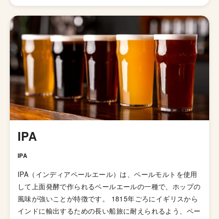
造事業を開始、『伊勢から世界へ』『世界のビールファン
を唸らせる』といった合言葉のもとビールを造っていま
す。その取組が実を結び2000年にJapan Beer Cup で金
賞を受賞したのを皮切りに、現在まで毎年多数のビール賞
を受賞しています。
IPA
IPA
IPA（インディアペールエール）は、ペールモルトを使用
して上面発酵で作られるペールエールの一種で、ホップの
風味が強いことが特徴です。 1815年ごろにイギリスから
インドに輸出するための長い船旅に耐えられるよう、ペー