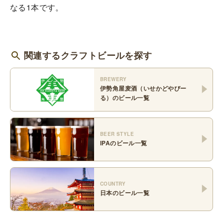
なる1本です。
関連するクラフトビールを探す
BREWERY
伊勢角屋麦酒（いせかどやびー
る）
のビール一覧
BEER STYLE
IPA
のビール一覧
COUNTRY
日本
のビール一覧