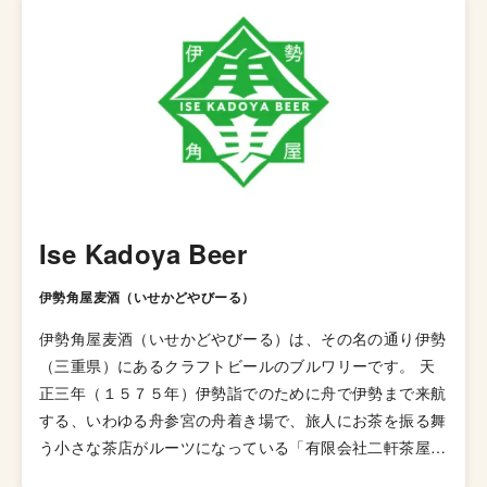
Ise Kadoya Beer
伊勢角屋麦酒（いせかどやびーる）
伊勢角屋麦酒（いせかどやびーる）は、その名の通り伊勢
（三重県）にあるクラフトビールのブルワリーです。 天
正三年（１５７５年）伊勢詣でのために舟で伊勢まで来航
する、いわゆる舟参宮の舟着き場で、旅人にお茶を振る舞
う小さな茶店がルーツになっている「有限会社二軒茶屋餅
角屋本店」が母体となっています。 1997年からビール醸