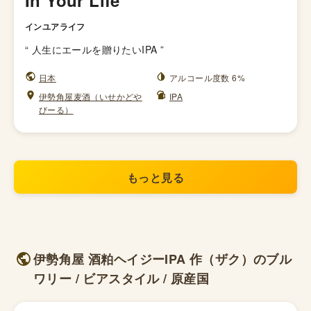
In Your Life
インユアライフ
“
人生にエールを贈りたいIPA
”
日本
アルコール度数 6%
伊勢角屋麦酒（いせかどや
IPA
びーる）
もっと見る
伊勢角屋 酒粕ヘイジーIPA 作（ザク）のブル
ワリー / ビアスタイル / 原産国