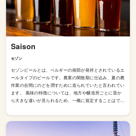
ホップの自社栽培にも取り組んでいるとのことです。
Saison
セゾン
セゾンビールとは、ベルギーの南部が発祥とされているエ
ールタイプのビールです。農業の閑散期に仕込み、夏の農
作業の合間にのどを潤すために造られていたと言われてい
ます。 風味の特徴については、地方や醸造所ごとに昔か
ら大きな違いが見られるため、一概に規定することはでき
ません。しかし、一般的にはボディがライトからミディア
ムの範囲で、モルト・アロマのレベルも低く、胡椒に似た
スパイシーな愛ジワのビールが多いです。夏の農作業の合
間に飲むという本来の目的にから、酔っ払って仕事ができ