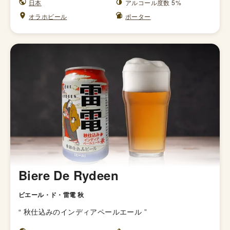
日本
アルコール度数 5%
オラホビール
ポーター
Biere De Rydeen
ビエール・ド・雷電 秋
“
秋仕込みのインディアペールエール
”