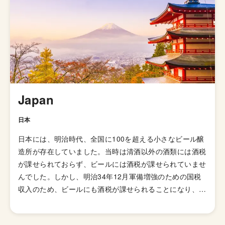
なくならないようにあアルコール度数も低めなものが多い
です。 セゾンの語源はシーズンからきており、本来は夏
限定のビールにです。
Japan
日本
日本には、明治時代、全国に100を超える小さなビール醸
造所が存在していました。当時は清酒以外の酒類には酒税
が課せられておらず、ビールには酒税が課せられていませ
んでした。しかし、明治34年12月軍備増強のための国税
収入のため、ビールにも酒税が課せられることになり、資
金力の弱い小さなビール醸造所はその負担に耐えきれず姿
を消していきました。これによりビール作りは戦後しばら