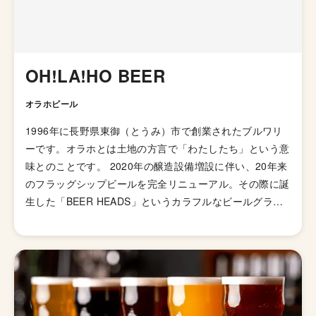
OH!LA!HO BEER
オラホビール
1996年に長野県東御（とうみ）市で創業されたブルワリ
ーです。オラホとは土地の方言で「わたしたち」という意
味とのことです。 2020年の醸造設備増設に伴い、20年来
のフラッグシップビールを完全リニューアル。その際に誕
生した「BEER HEADS」というカラフルなビールグラス
に目玉のついた新キャラクターがいい味を出しています。
地ビールブームに乗って創業された同ブルワリーですが、
ブームの終焉という谷の時代を乗り越えて、現在ではトレ
ンドやスタイルに囚われない、自由なビールづくりを続け
ています。 長野県東御市の長い日照時間、低降水量とい
うホップ栽培にピッタリな気候を活かし、2010年からは