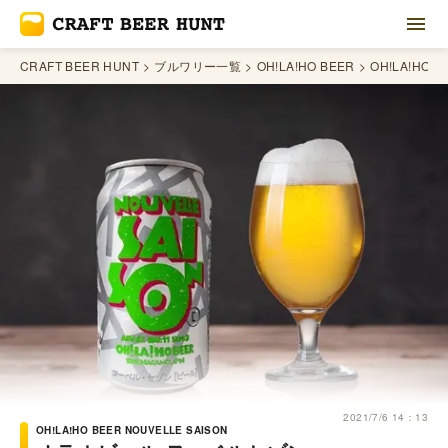
CRAFT BEER HUNT
ブルワリー一覧
OH!LA!HO BEER
OH!LA!HO B
2021/7/6 14：13
OH!LA!HO BEER NOUVELLE SAISON