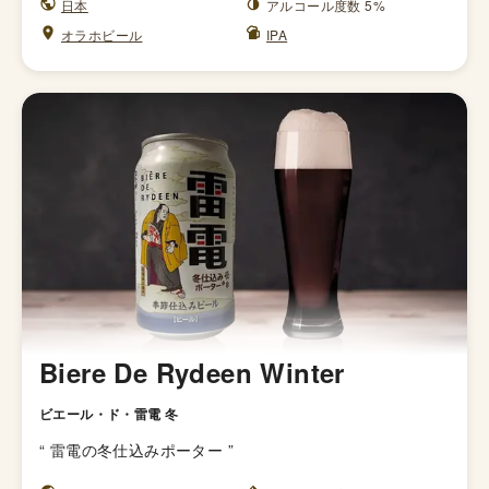
日本
アルコール度数 5%
オラホビール
IPA
Biere De Rydeen Winter
ビエール・ド・雷電 冬
“
雷電の冬仕込みポーター
”