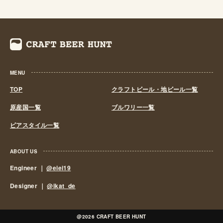
くも資金力のある大手だけのものとなっていました。 し
かし、1994年(平成6年)、経済政策の一環としてに酒税法
が改正され、ビール製造免許に必要な最低製造量が、従来
の年間2,000キロリッターから60キロリッターに引き下げ
られたことで転機がおとずれます。これにより、再び小規
模な醸造所の市場参入が可能になり各地で多くの地ビール
MENU
が誕生する流れができました。ちなみ、地ビール製造免許
第1号は新潟県のエチゴビールと北海道のオホーツクビー
TOP
クラフトビール・地ビール一覧
ルで、国産地ビール第1号ともいえる「エチゴビール」 と
原産国一覧
ブルワリー一覧
「オホーツクビール」が発売されました。 この経済政策
ビアスタイル一覧
は功を奏し、日本中に続々と地ビール製造業社が生まれ、
地ビールブームと呼ばれるまでとなり一時は260を超す醸
造所が全国各地に誕生しました。しかし、ただブームだけ
ABOUT US
に乗って参入したきた業社は、ビールの品質が低かった
Engineer ｜
@eiei19
り、販路をもたなかったりと、地ビールの話題性だけでの
Designer ｜
@ikat_de
経営は長続きせず徐々にその数を減らしていきました。
しかし、2011年頃よりクラフトビールに徐々に火が付き
はじめます。それまでの醸造所/地ビールからブルワリー/
@2026 CRAFT BEER HUNT