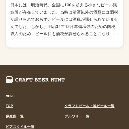
日本には、明治時代、全国に100を超える小さなビール醸
造所が存在していました。当時は清酒以外の酒類には酒税
が課せられておらず、ビールには酒税が課せられていませ
んでした。しかし、明治34年12月軍備増強のための国税
収入のため、ビールにも酒税が課せられることになり、資
金力の弱い小さなビール醸造所はその負担に耐えきれず姿
を消していきました。これによりビール作りは戦後しばら
くも資金力のある大手だけのものとなっていました。 し
かし、1994年(平成6年)、経済政策の一環としてに酒税法
が改正され、ビール製造免許に必要な最低製造量が、従来
の年間2,000キロリッターから60キロリッターに引き下げ
られたことで転機がおとずれます。これにより、再び小規
模な醸造所の市場参入が可能になり各地で多くの地ビール
MENU
が誕生する流れができました。ちなみ、地ビール製造免許
第1号は新潟県のエチゴビールと北海道のオホーツクビー
TOP
クラフトビール・地ビール一覧
ルで、国産地ビール第1号ともいえる「エチゴビール」 と
原産国一覧
ブルワリー一覧
「オホーツクビール」が発売されました。 この経済政策
ビアスタイル一覧
は功を奏し、日本中に続々と地ビール製造業社が生まれ、