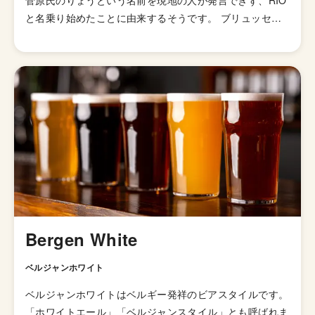
菅原氏のりょうという名前を現地の人が発言できず、RIO
と名乗り始めたことに由来するそうです。 ブリュッセル
の法人としてスタートした同ブルワリーですが、2021年
には日本に拡大&移転をはたし、東京都六本木にビアレス
トランを出店、千葉県柏市に醸造所を建造しています。か
なり珍しい逆輸入クラフトビールブルワリーです。 ベル
ギースタートのブルワリーらしくベルジャンスタイルのビ
ールを中心にラインナップしています。
Bergen White
ベルジャンホワイト
ベルジャンホワイトはベルギー発祥のビアスタイルです。
「ホワイトエール」「ベルジャンスタイル」とも呼ばれま