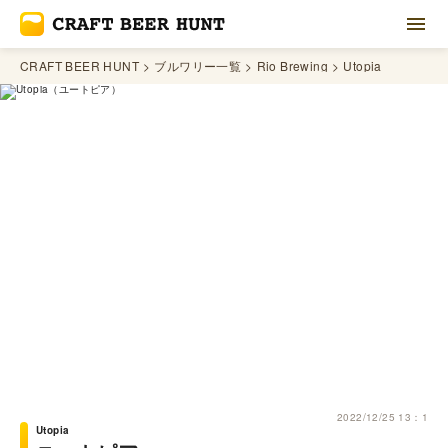
CRAFT BEER HUNT
ブルワリー一覧
Rio Brewing
Utopia
2022/12/25 13：1
Utopia