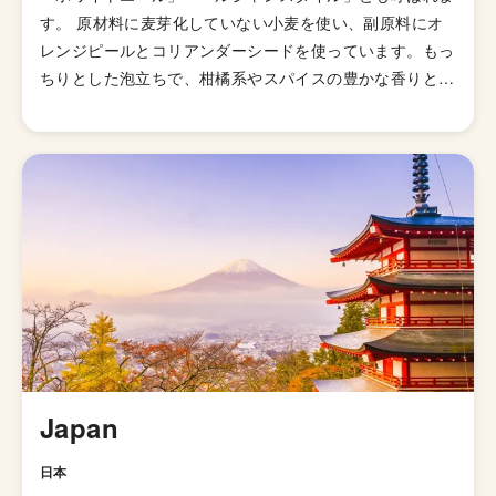
す。 原材料に麦芽化していない小麦を使い、副原料にオ
レンジピールとコリアンダーシードを使っています。もっ
ちりとした泡立ちで、柑橘系やスパイスの豊かな香りと柔
らかな酸味でヨーグルトのような後味が特徴のビールで
す。 かつて、ヨーロッパでホップが普及する以前は小麦
と大麦にグルートと呼ばれるハーブの混合物で風味づけが
されていました。そして、中世の後半、グルートにホップ
が追加され、今日でもベルギーの白ビールの原材料として
使用されています。 ベルジャンホワイトは1950年代後半
に一度、生産終了しましたが、ピエール・セリスという若
い農夫の手によって復活。彼の名を冠した「セリスホワイ
ト」や「ブロンシュ・デ・ナミュール」「ワトウズヴィッ
ト」などが有名銘柄です。
Japan
日本