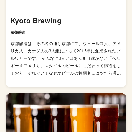
Kyoto Brewing
京都醸造
京都醸造は、その名の通り京都にて、ウェールズ人、アメ
リカ人、カナダ人の3人組によって2015年に創業されたブ
ルワリーです。 そんなに3人とはあんまり縁がない「ベル
ギー＆アメリカ」スタイルのビールにこだわって醸造をし
ており、それでいてなぜかビールの銘柄名にはやたら漢字
が使われているという絶妙にアンバランスで、それでいて
どこかオシャレ、そんなストーリー性抜群の醸造所です。
外国人3人チームがなぜ京都でブルワリーを起こしたか
は、「日本が世界に誇る職人技の歴史と伝統、特に質や味
覚に対する強い拘りを持つ都市だから」ということです
が、まあ、つまりは京都を気に入ってくれたからというこ
とのようです。 「自分たちが飲みたいビールを作れば良
い」という合言葉のもと、ベルギー産酵母とアメリカ産ホ