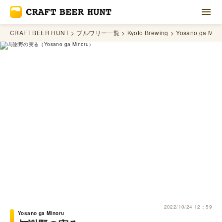
CRAFT BEER HUNT
ブルワリー一覧
Kyoto Brewing
Yosano ga Mino
2022/10/24 12：59
Yosano ga Minoru