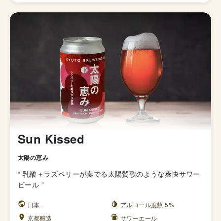
Sun Kissed
太陽の恵み
“
乳酸＋ラズベリーが奏でる太陽賛歌のような爽快サワー
ビール
”
日本
アルコール度数 5%
京都醸造
サワーエール