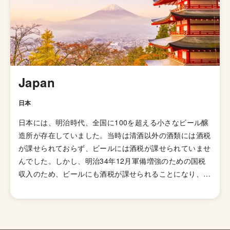
Japan
日本
日本には、明治時代、全国に100を超える小さなビール醸
造所が存在していました。当時は清酒以外の酒類には酒税
が課せられておらず、ビールには酒税が課せられていませ
んでした。しかし、明治34年12月軍備増強のための国税
収入のため、ビールにも酒税が課せられることになり、資
金力の弱い小さなビール醸造所はその負担に耐えきれず姿
を消していきました。これによりビール作りは戦後しばら
くも資金力のある大手だけのものとなっていました。 し
かし、1994年(平成6年)、経済政策の一環としてに酒税法