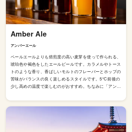
ップを組み合わせた新しいスタイルのビールを造っていま
す。
Amber Ale
アンバーエール
ペールエールよりも焙煎度の高い麦芽を使って作られる、
琥珀色や褐色をしたエールビールです。カラメルやトース
トのような香り、香ばしいモルトのフレーバーとホップの
苦味がバランスの良く楽しめるスタイルです。5℃前後の
少し高めの温度で楽しむのがおすすめ。ちなみに「アンバ
ー」は褐色という意味です。 発祥はアメリカだと言われ
ています。アイルランドのアイリッシュ・レッド・エール
にも似ていますが、さらに多くのホップとモルトを使って
いるのがアンバーエール。材料をどんどんいれてやれとい
うアメリカらしいスタイルとも言えます。