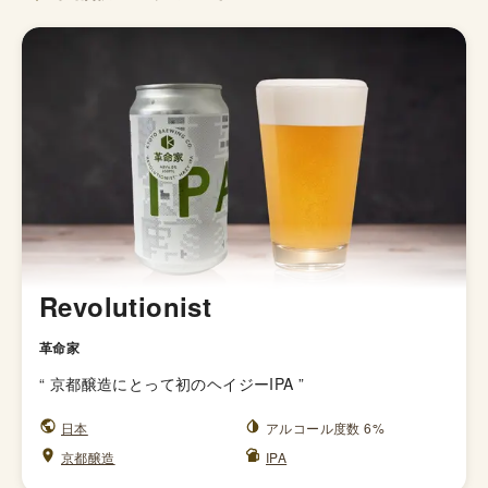
Revolutionist
革命家
“
京都醸造にとって初のヘイジーIPA
”
日本
アルコール度数 6%
京都醸造
IPA