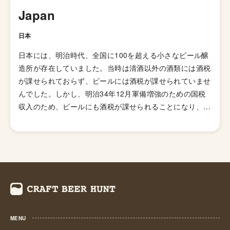
用した「ブラックIPA」、アミログルコシターゼという酵
Japan
素を加えて頭部を取り除きドライで爽やかな飲み口を実現
した「ブリュットIPA」、ホップが強烈でアルコール度数
日本
が7.5%を超える「ダブルIPA（インペリアルIPA）」、苦
日本には、明治時代、全国に100を超える小さなビール醸
味の少ないホップを使い、ジューシーな柑橘系とフローラ
造所が存在していました。当時は清酒以外の酒類には酒税
ルのフレーバーが特徴の「ニューイングランドIPA（ヘイ
が課せられておらず、ビールには酒税が課せられていませ
ジーIPA・ジューシーIPA）」など様々なIPAのスタイルが
んでした。しかし、明治34年12月軍備増強のための国税
存在します。
収入のため、ビールにも酒税が課せられることになり、資
金力の弱い小さなビール醸造所はその負担に耐えきれず姿
を消していきました。これによりビール作りは戦後しばら
くも資金力のある大手だけのものとなっていました。 し
かし、1994年(平成6年)、経済政策の一環としてに酒税法
が改正され、ビール製造免許に必要な最低製造量が、従来
の年間2,000キロリッターから60キロリッターに引き下げ
られたことで転機がおとずれます。これにより、再び小規
模な醸造所の市場参入が可能になり各地で多くの地ビール
MENU
が誕生する流れができました。ちなみ、地ビール製造免許