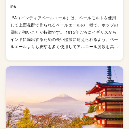
IPA
IPA（インディアペールエール）は、ペールモルトを使用
して上面発酵で作られるペールエールの一種で、ホップの
風味が強いことが特徴です。 1815年ごろにイギリスから
インドに輸出するための長い船旅に耐えられるよう、ペー
ルエールよりも麦芽を多く使用してアルコール度数を高め
て劣化・腐敗を防げるよう保存力を高めたビールが開発さ
れました。そして、1829年に「IPA（インディアンペール
エール）」の呼び名で広告が掲載されて以来、ホップの比
重が高いビールとしてイギリス国内で人気が高まってい
き、21世紀にはイギリスで最も人気のあるビアスタイル
の一つとなりました。イギリスのブルワリー教会SIBAの
金メダルを受賞したブリュードッグの「パンクIPA」など
が有名です。 伝統的なIPAのスタイルは、オーストラリア
やニュージーランドなどの当時の植民地諸国へと輸出さ
れ、各国へと普及していきましたが、アメリカではさらに
独自の進化を遂げてきました。 ローストしたモルトを使