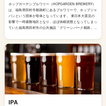
ホップガーデンブルワリー（HOPGARDEN BREWERY）
は、福島県田村市都路町にあるブルワリーで、ホップジャ
パンという団体が母体となっています。 東日本大震災の
影響で一時避難地区となり、ほぼ休眠状態となってしまっ
ていた福島県田村市の公共施設「グリーンパーク都路」内
の建物を一部改修し、開設されました。 ホップジャパン
は、単なるブルワリー経営だけではなく、地産ホップをふ
んだんに使ったビールで、1次産業から6次産業化に繋げ
ていくサイクルを一つの街で展開することで、「人」
×「もの」×「こと」を繋ぐ活動に取り組んでいます。 と
あるように、自前ホップ x サスティナブルな理念の系の
ブルワリーです。 ビールのラインナップは陰陽五行をコ
ンセプトにとりいれおり、木・水・火・金・土のそれぞれ
の要素を冠したビールを販売しています。
IPA