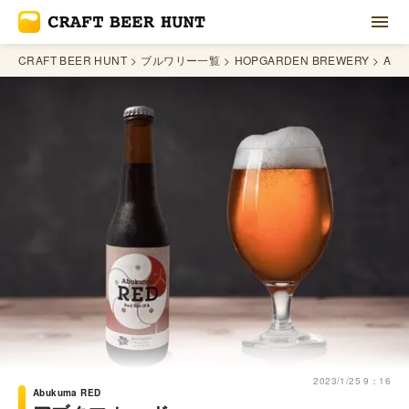
CRAFT BEER HUNT
ブルワリー一覧
HOPGARDEN BREWERY
Abu
2023/1/25 9：16
Abukuma RED