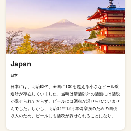
ます。 他のビールと明らかに違う爽やかな味わいのもの
が多いので、ビールが苦手な人や新しい刺激がほしいビー
ルラバーにもオススメのスタイルです。
Japan
日本
日本には、明治時代、全国に100を超える小さなビール醸
造所が存在していました。当時は清酒以外の酒類には酒税
が課せられておらず、ビールには酒税が課せられていませ
んでした。しかし、明治34年12月軍備増強のための国税
収入のため、ビールにも酒税が課せられることになり、資
金力の弱い小さなビール醸造所はその負担に耐えきれず姿
を消していきました。これによりビール作りは戦後しばら