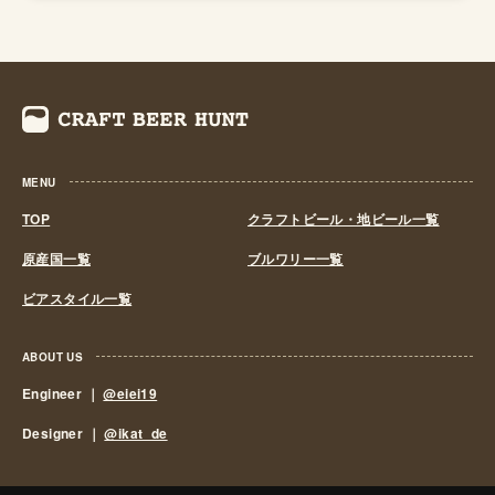
くも資金力のある大手だけのものとなっていました。 し
かし、1994年(平成6年)、経済政策の一環としてに酒税法
が改正され、ビール製造免許に必要な最低製造量が、従来
の年間2,000キロリッターから60キロリッターに引き下げ
られたことで転機がおとずれます。これにより、再び小規
模な醸造所の市場参入が可能になり各地で多くの地ビール
MENU
が誕生する流れができました。ちなみ、地ビール製造免許
第1号は新潟県のエチゴビールと北海道のオホーツクビー
TOP
クラフトビール・地ビール一覧
ルで、国産地ビール第1号ともいえる「エチゴビール」 と
原産国一覧
ブルワリー一覧
「オホーツクビール」が発売されました。 この経済政策
ビアスタイル一覧
は功を奏し、日本中に続々と地ビール製造業社が生まれ、
地ビールブームと呼ばれるまでとなり一時は260を超す醸
造所が全国各地に誕生しました。しかし、ただブームだけ
ABOUT US
に乗って参入したきた業社は、ビールの品質が低かった
Engineer ｜
@eiei19
り、販路をもたなかったりと、地ビールの話題性だけでの
Designer ｜
@ikat_de
経営は長続きせず徐々にその数を減らしていきました。
しかし、2011年頃よりクラフトビールに徐々に火が付き
はじめます。それまでの醸造所/地ビールからブルワリー/