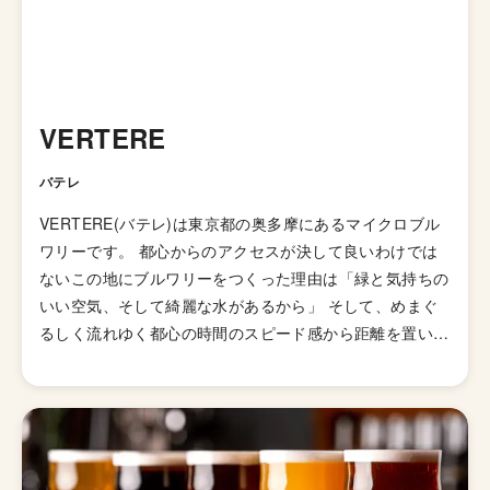
VERTERE
バテレ
VERTERE(バテレ)は東京都の奥多摩にあるマイクロブル
ワリーです。 都心からのアクセスが決して良いわけでは
ないこの地にブルワリーをつくった理由は「緑と気持ちの
いい空気、そして綺麗な水があるから」 そして、めまぐ
るしく流れゆく都心の時間のスピード感から距離を置い
て、自分たちのペースでビールづくりをするために奥多摩
の地を選んだとのこと。 VERTEREのビールづくりのテー
マは「誰とどこでどうやって飲むか」 より気持ちのいい
場所、状況で飲むことにマッチした「飲んだ人の価値観を
変える」クラフトビールを目指し、少量生産のスタイルで