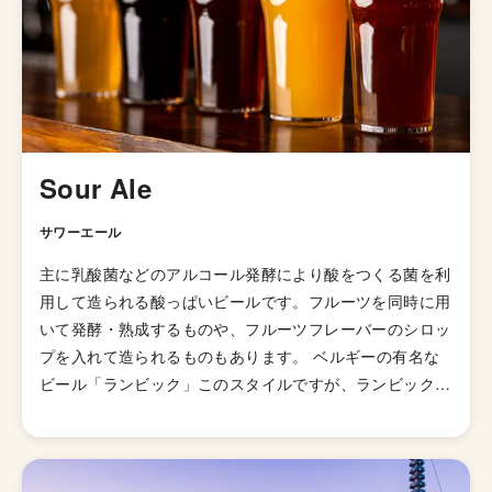
様々なスタイルのビールをつくっています。 「白い背景
に写真と英名、ビアスタイル」というシンプルなパッケー
ジが特徴的なバテレのビールですが、パッケージのデザイ
ン・名前・ビアスタイルには意図的に関連性をなるべく持
たせないようにしているそうです。 その理由は「なるべ
く事前に得られる情報を減らして、先入観を持たずにビー
ル飲めるように。そして、飲んだ時の印象を強く感じてほ
Sour Ale
しいから」 由来などがあるのかと気になって調べてしま
いますが関連性はないらしいので、潔く、バテレのビール
サワーエール
の香りや味わいを楽しみましょう。
主に乳酸菌などのアルコール発酵により酸をつくる菌を利
用して造られる酸っぱいビールです。フルーツを同時に用
いて発酵・熟成するものや、フルーツフレーバーのシロッ
プを入れて造られるものもあります。 ベルギーの有名な
ビール「ランビック」このスタイルですが、ランビック自
体はスタイルではなく一種のブランドです。使われる酵母
は生息地が限られており「ランビック」を名乗れるのはブ
リュッセル近郊の醸造所で作られたビールのみとなってい