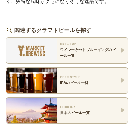
く、独特な風味がクセになりそうな逸品です。
関連するクラフトビールを探す
BREWERY
ワイマーケットブルーイング
のビ
ール一覧
BEER STYLE
IPA
のビール一覧
COUNTRY
日本
のビール一覧