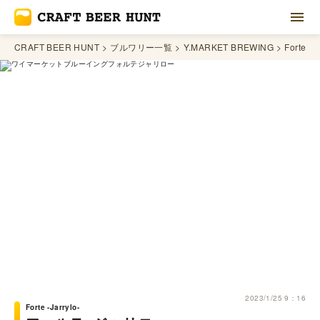
CRAFT BEER HUNT
ブルワリー一覧
Y.MARKET BREWING
Forte -Ja
2023/1/25 9：16
Forte -Jarrylo-