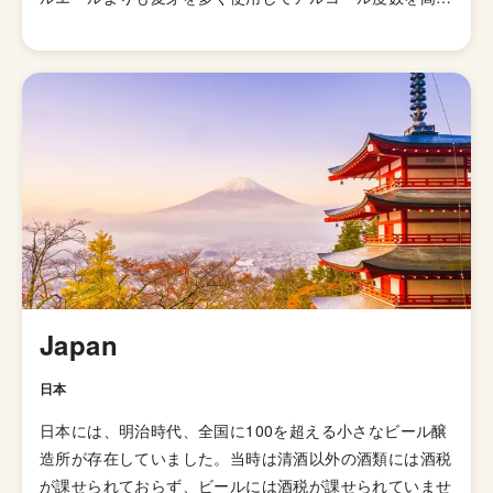
て劣化・腐敗を防げるよう保存力を高めたビールが開発さ
れました。そして、1829年に「IPA（インディアンペール
エール）」の呼び名で広告が掲載されて以来、ホップの比
重が高いビールとしてイギリス国内で人気が高まってい
き、21世紀にはイギリスで最も人気のあるビアスタイル
の一つとなりました。イギリスのブルワリー教会SIBAの
金メダルを受賞したブリュードッグの「パンクIPA」など
が有名です。 伝統的なIPAのスタイルは、オーストラリア
やニュージーランドなどの当時の植民地諸国へと輸出さ
れ、各国へと普及していきましたが、アメリカではさらに
独自の進化を遂げてきました。 ローストしたモルトを使
用した「ブラックIPA」、アミログルコシターゼという酵
Japan
素を加えて頭部を取り除きドライで爽やかな飲み口を実現
した「ブリュットIPA」、ホップが強烈でアルコール度数
日本
が7.5%を超える「ダブルIPA（インペリアルIPA）」、苦
日本には、明治時代、全国に100を超える小さなビール醸
味の少ないホップを使い、ジューシーな柑橘系とフローラ
造所が存在していました。当時は清酒以外の酒類には酒税
ルのフレーバーが特徴の「ニューイングランドIPA（ヘイ
が課せられておらず、ビールには酒税が課せられていませ
ジーIPA・ジューシーIPA）」など様々なIPAのスタイルが