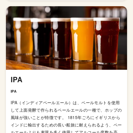
古屋市内に5店舗のビアレストランも展開しています。 も
のすごい銘柄数（2021年1月現在271種類）のビールを醸
造しており、それらすべてがお店のサイトに掲載されてい
ます。 ネーミングや味付けも様々なのでリストを見てい
るだけでも楽しくなってきます。
IPA
IPA
IPA（インディアペールエール）は、ペールモルトを使用
して上面発酵で作られるペールエールの一種で、ホップの
風味が強いことが特徴です。 1815年ごろにイギリスから
インドに輸出するための長い船旅に耐えられるよう、ペー
ルエールよりも麦芽を多く使用してアルコール度数を高め