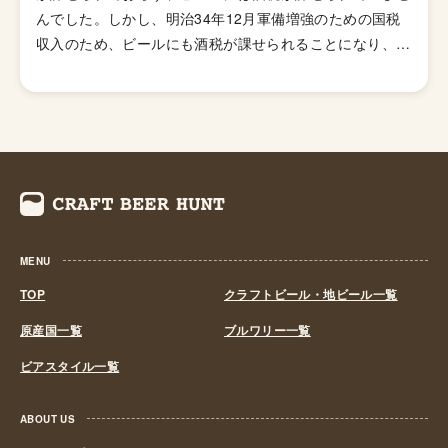
んでした。しかし、明治34年12月軍備増強のための国税
存在します。
収入のため、ビールにも酒税が課せられることになり、資
金力の弱い小さなビール醸造所はその負担に耐えきれず姿
を消していきました。これによりビール作りは戦後しばら
くも資金力のある大手だけのものとなっていました。 し
かし、1994年(平成6年)、経済政策の一環としてに酒税法
が改正され、ビール製造免許に必要な最低製造量が、従来
の年間2,000キロリッターから60キロリッターに引き下げ
られたことで転機がおとずれます。これにより、再び小規
模な醸造所の市場参入が可能になり各地で多くの地ビール
MENU
が誕生する流れができました。ちなみ、地ビール製造免許
第1号は新潟県のエチゴビールと北海道のオホーツクビー
TOP
クラフトビール・地ビール一覧
ルで、国産地ビール第1号ともいえる「エチゴビール」 と
原産国一覧
ブルワリー一覧
「オホーツクビール」が発売されました。 この経済政策
ビアスタイル一覧
は功を奏し、日本中に続々と地ビール製造業社が生まれ、
地ビールブームと呼ばれるまでとなり一時は260を超す醸
造所が全国各地に誕生しました。しかし、ただブームだけ
ABOUT US
に乗って参入したきた業社は、ビールの品質が低かった