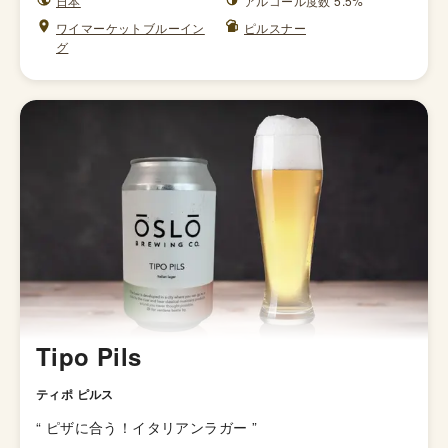
日本
アルコール度数 5.5%
ワイマーケットブルーイン
ピルスナー
グ
Tipo Pils
ティポ ピルス
“
ピザに合う！イタリアンラガー
”