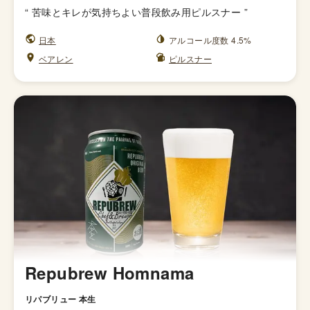
“
苦味とキレが気持ちよい普段飲み用ピルスナー
”
日本
アルコール度数 4.5%
ベアレン
ピルスナー
Repubrew Homnama
リパブリュー 本生