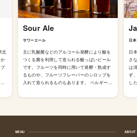
Sour Ale
J
サワーエール
日本
県北
主に乳酸菌などのアルコール発酵により酸を
日
培か
つくる菌を利用して造られる酸っぱいビール
さ
ップ
です。フルーツを同時に用いて発酵・熟成す
は
ま
るものや、フルーツフレーバーのシロップを
ず
ホッ
入れて造られるものもあります。 ベルギーの
した
ルを
有名なビール「ランビック」このスタイルで
の
珍し
すが、ランビック自体はスタイルではなく一
れ
お
種のブランドです。使われる酵母は生息地が
醸
るク
限られており「ランビック」を名乗れるのは
き
「宇
ブリュッセル近郊の醸造所で作られたビール
ら
を感
のみとなっています。 他のビールと明らかに
いま
MENU
ABOUT
）を
違う爽やかな味わいのものが多いので、ビー
政