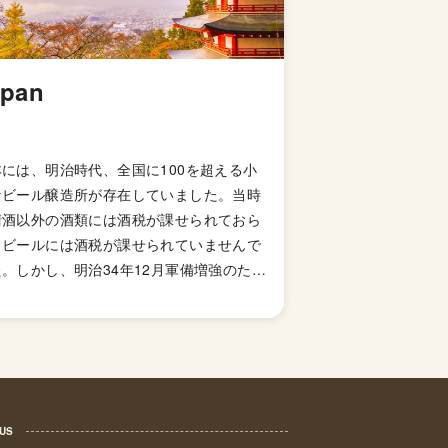
apan
本には、明治時代、全国に100を超える小
なビール醸造所が存在していました。当時
清酒以外の酒類には酒税が課せられておら
、ビールには酒税が課せられていませんで
。しかし、明治34年12月軍備増強のため
国税収入のため、ビールにも酒税が課せら
ることになり、資金力の弱い小さなビール
造所はその負担に耐えきれず姿を消してい
ました。これによりビール作りは戦後しば
くも資金力のある大手だけのものとなって
した。 しかし、1994年(平成6年)、経済
 US
策の一環としてに酒税法が改正され、ビー