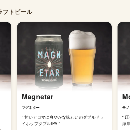
ラフトビール
Magnetar
Mo
マグネター
モノ
“
甘いアロマに爽やかな味わいのダブルドラ
“
圧
イホップダブルIPA
”
海岸
%