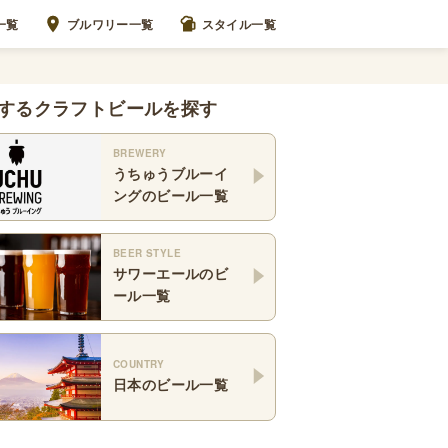
一覧
ブルワリー一覧
スタイル一覧
するクラフトビールを探す
BREWERY
うちゅうブルーイ
ング
のビール一覧
BEER STYLE
サワーエール
のビ
ール一覧
COUNTRY
日本
のビール一覧