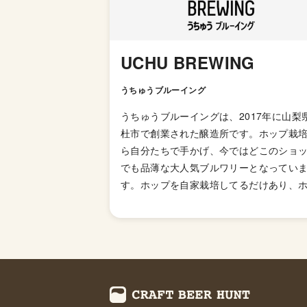
UCHU BREWING
うちゅうブルーイング
うちゅうブルーイングは、2017年に山梨
杜市で創業された醸造所です。ホップ栽
ら自分たちで手かげ、今ではどこのショ
でも品薄な大人気ブルワリーとなってい
す。ホップを自家栽培してるだけあり、
プをふんだんにつかったヘイジーなビー
多く造っています。 ブルワリーにしては
くクリエイティブディレクターを置いて
り、SNSや自社サイトなどで使われてい
リエイティブもかなりハイセンスです。 
宙」というネーミングは森羅万象に宇宙
じ、ローカルとグローバル（そして宇宙