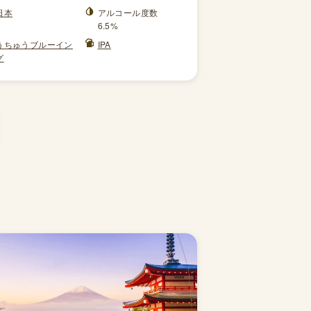
日本
アルコール度数
6.5%
うちゅうブルーイン
IPA
グ