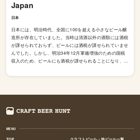
用した「ブラックIPA」、アミログルコシターゼという酵
Japan
素を加えて頭部を取り除きドライで爽やかな飲み口を実現
した「ブリュットIPA」、ホップが強烈でアルコール度数
日本
が7.5%を超える「ダブルIPA（インペリアルIPA）」、苦
日本には、明治時代、全国に100を超える小さなビール醸
味の少ないホップを使い、ジューシーな柑橘系とフローラ
造所が存在していました。当時は清酒以外の酒類には酒税
ルのフレーバーが特徴の「ニューイングランドIPA（ヘイ
が課せられておらず、ビールには酒税が課せられていませ
ジーIPA・ジューシーIPA）」など様々なIPAのスタイルが
んでした。しかし、明治34年12月軍備増強のための国税
存在します。
収入のため、ビールにも酒税が課せられることになり、資
金力の弱い小さなビール醸造所はその負担に耐えきれず姿
を消していきました。これによりビール作りは戦後しばら
くも資金力のある大手だけのものとなっていました。 し
かし、1994年(平成6年)、経済政策の一環としてに酒税法
が改正され、ビール製造免許に必要な最低製造量が、従来
の年間2,000キロリッターから60キロリッターに引き下げ
られたことで転機がおとずれます。これにより、再び小規
模な醸造所の市場参入が可能になり各地で多くの地ビール
MENU
が誕生する流れができました。ちなみ、地ビール製造免許
第1号は新潟県のエチゴビールと北海道のオホーツクビー
TOP
クラフトビール・地ビール一覧