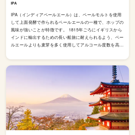
IPA
IPA（インディアペールエール）は、ペールモルトを使用
して上面発酵で作られるペールエールの一種で、ホップの
風味が強いことが特徴です。 1815年ごろにイギリスから
インドに輸出するための長い船旅に耐えられるよう、ペー
ルエールよりも麦芽を多く使用してアルコール度数を高め
て劣化・腐敗を防げるよう保存力を高めたビールが開発さ
れました。そして、1829年に「IPA（インディアンペール
エール）」の呼び名で広告が掲載されて以来、ホップの比
重が高いビールとしてイギリス国内で人気が高まってい
き、21世紀にはイギリスで最も人気のあるビアスタイル
の一つとなりました。イギリスのブルワリー教会SIBAの
金メダルを受賞したブリュードッグの「パンクIPA」など
が有名です。 伝統的なIPAのスタイルは、オーストラリア
やニュージーランドなどの当時の植民地諸国へと輸出さ
れ、各国へと普及していきましたが、アメリカではさらに
独自の進化を遂げてきました。 ローストしたモルトを使