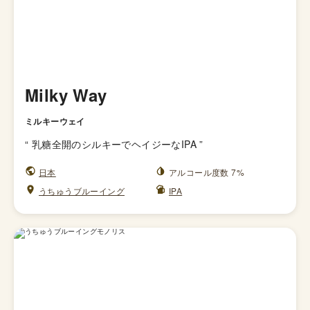
Milky Way
ミルキーウェイ
“
乳糖全開のシルキーでヘイジーなIPA
”
日本
アルコール度数 7%
うちゅうブルーイング
IPA