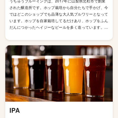
うちゅうブルーイングは、2017年に山梨県北杜市で創業
された醸造所です。ホップ栽培から自分たちで手かげ、今
ではどこのショップでも品薄な大人気ブルワリーとなって
います。ホップを自家栽培してるだけあり、ホップをふん
だんにつかったヘイジーなビールを多く造っています。
ブルワリーにしては珍しくクリエイティブディレクターを
置いており、SNSや自社サイトなどで使われているクリエ
イティブもかなりハイセンスです。 「宇宙」というネー
ミングは森羅万象に宇宙を感じ、ローカルとグローバル
（そして宇宙）を繋ぐビール作りを目指して、この名前が
つけられたのことです。
IPA