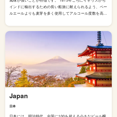
風味が強いことが特徴です。 1815年ごろにイギリスから
インドに輸出するための長い船旅に耐えられるよう、ペー
ルエールよりも麦芽を多く使用してアルコール度数を高め
て劣化・腐敗を防げるよう保存力を高めたビールが開発さ
れました。そして、1829年に「IPA（インディアンペール
エール）」の呼び名で広告が掲載されて以来、ホップの比
重が高いビールとしてイギリス国内で人気が高まってい
き、21世紀にはイギリスで最も人気のあるビアスタイル
の一つとなりました。イギリスのブルワリー教会SIBAの
金メダルを受賞したブリュードッグの「パンクIPA」など
が有名です。 伝統的なIPAのスタイルは、オーストラリア
やニュージーランドなどの当時の植民地諸国へと輸出さ
れ、各国へと普及していきましたが、アメリカではさらに
独自の進化を遂げてきました。 ローストしたモルトを使
用した「ブラックIPA」、アミログルコシターゼという酵
Japan
素を加えて頭部を取り除きドライで爽やかな飲み口を実現
した「ブリュットIPA」、ホップが強烈でアルコール度数
日本
が7.5%を超える「ダブルIPA（インペリアルIPA）」、苦
日本には、明治時代、全国に100を超える小さなビール醸