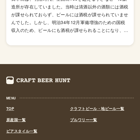
味の少ないホップを使い、ジューシーな柑橘系とフローラ
造所が存在していました。当時は清酒以外の酒類には酒税
ルのフレーバーが特徴の「ニューイングランドIPA（ヘイ
が課せられておらず、ビールには酒税が課せられていませ
ジーIPA・ジューシーIPA）」など様々なIPAのスタイルが
んでした。しかし、明治34年12月軍備増強のための国税
存在します。
収入のため、ビールにも酒税が課せられることになり、資
金力の弱い小さなビール醸造所はその負担に耐えきれず姿
を消していきました。これによりビール作りは戦後しばら
くも資金力のある大手だけのものとなっていました。 し
かし、1994年(平成6年)、経済政策の一環としてに酒税法
が改正され、ビール製造免許に必要な最低製造量が、従来
の年間2,000キロリッターから60キロリッターに引き下げ
られたことで転機がおとずれます。これにより、再び小規
模な醸造所の市場参入が可能になり各地で多くの地ビール
MENU
が誕生する流れができました。ちなみ、地ビール製造免許
第1号は新潟県のエチゴビールと北海道のオホーツクビー
TOP
クラフトビール・地ビール一覧
ルで、国産地ビール第1号ともいえる「エチゴビール」 と
原産国一覧
ブルワリー一覧
「オホーツクビール」が発売されました。 この経済政策
ビアスタイル一覧
は功を奏し、日本中に続々と地ビール製造業社が生まれ、
地ビールブームと呼ばれるまでとなり一時は260を超す醸