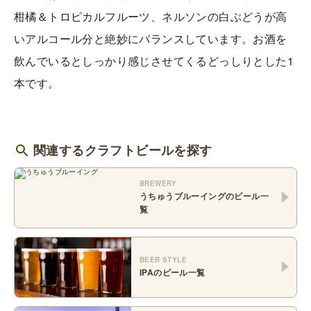
柑橘＆トロピカルフルーツ、ネルソンの白ぶどうが高
いアルコール分と絶妙にバランスしています。お酒を
飲んでいるとしっかり感じさせてくるどっしりとした1
本です。
関連するクラフトビールを探す
BREWERY
うちゅうブルーイング
のビール一
覧
BEER STYLE
IPA
のビール一覧