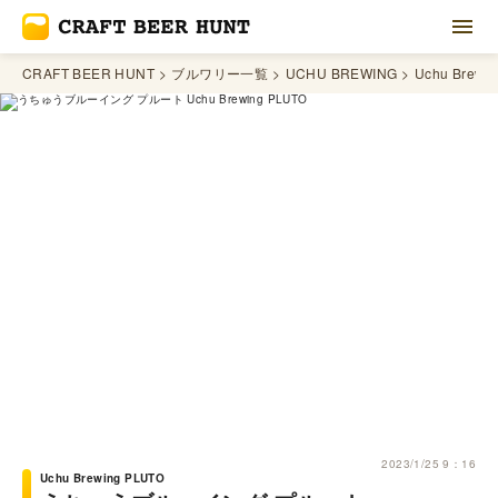
CRAFT BEER HUNT
ブルワリー一覧
UCHU BREWING
Uchu Brewi
2023/1/25 9：16
Uchu Brewing PLUTO