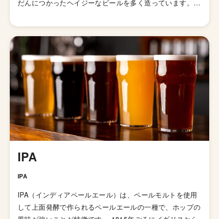
だんにつかったヘイジーなビールを多く造っています。
ブルワリーにしては珍しくクリエイティブディレクターを
置いており、SNSや自社サイトなどで使われているクリエ
イティブもかなりハイセンスです。 「宇宙」というネー
ミングは森羅万象に宇宙を感じ、ローカルとグローバル
（そして宇宙）を繋ぐビール作りを目指して、この名前が
つけられたのことです。
IPA
IPA
IPA（インディアペールエール）は、ペールモルトを使用
して上面発酵で作られるペールエールの一種で、ホップの