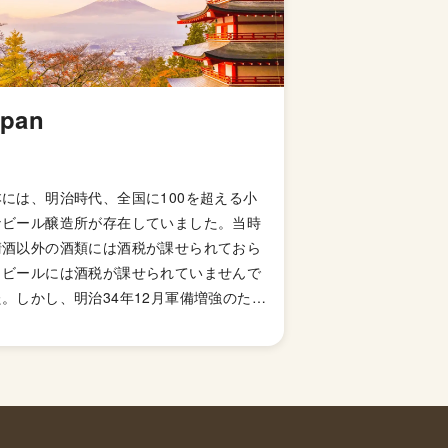
apan
本には、明治時代、全国に100を超える小
なビール醸造所が存在していました。当時
清酒以外の酒類には酒税が課せられておら
、ビールには酒税が課せられていませんで
。しかし、明治34年12月軍備増強のため
国税収入のため、ビールにも酒税が課せら
ることになり、資金力の弱い小さなビール
造所はその負担に耐えきれず姿を消してい
ました。これによりビール作りは戦後しば
くも資金力のある大手だけのものとなって
した。 しかし、1994年(平成6年)、経済