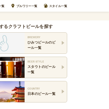
一覧
ブルワリー一覧
スタイル一覧
するクラフトビールを探す
BREWERY
ひみつビール
のビ
ール一覧
BEER STYLE
スタウト
のビール
一覧
COUNTRY
日本
のビール一覧