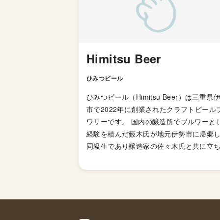
Himitsu Beer
ひみつビール
ひみつビール（Himitsu Beer）は三重県
市で2022年に創業されたクラフトビール
ワリーです。 国内の醸造所でブルワーと
経験を積んだ藪木氏が地元伊勢市に帰郷
同級生であり醸造家の佐々木氏と共に立
げました。クラウドファンディングで資
募り、祖父母が使っていた農業用の納屋
ら醸造所にリノベーション。ファームハ
ブルワリーというコンセプトのもと、現
生きる私たちが長い一日の労働を終えた
仲間たちと飲み喉の渇きを癒すファーム