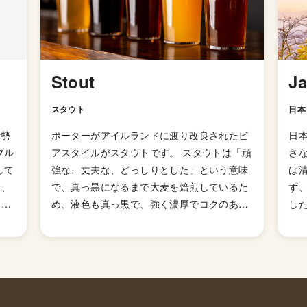
Stout
J
スタウト
日本
伊勢
ポーターがアイルランドに渡り改良されたビ
日
ブル
アスタイルがスタウトです。 スタウトは「頑
さ
して
強な、丈夫な、どっしりとした」という意味
は
し、
で、真っ黒になるまで大麦を焙煎しているた
ず
ち上
め、液色も真っ黒で、強く濃厚でコクのある
した
金を
味わい。そして、コーヒーを彷彿とさせる香
の
を自
り・苦味とほんのりと感じる酸味を楽しめる
れ
ウス
ビアスタイルです。 当時はスタウト・ポータ
醸
代を
ーと呼ばれており、ポーターよりもアルコー
き
後に
ル度数を強くしたものが主流でしたが、現代
ら
ハウ
のスタウトはそこまでアルコールの強くない
いま