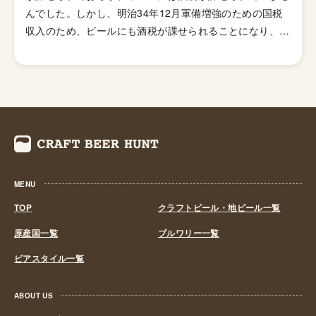
んでした。しかし、明治34年12月軍備増強のための国税
収入のため、ビールにも酒税が課せられることになり、資
金力の弱い小さなビール醸造所はその負担に耐えきれず姿
を消していきました。これによりビール作りは戦後しばら
くも資金力のある大手だけのものとなっていました。 し
かし、1994年(平成6年)、経済政策の一環としてに酒税法
が改正され、ビール製造免許に必要な最低製造量が、従来
の年間2,000キロリッターから60キロリッターに引き下げ
られたことで転機がおとずれます。これにより、再び小規
模な醸造所の市場参入が可能になり各地で多くの地ビール
MENU
が誕生する流れができました。ちなみ、地ビール製造免許
第1号は新潟県のエチゴビールと北海道のオホーツクビー
TOP
クラフトビール・地ビール一覧
ルで、国産地ビール第1号ともいえる「エチゴビール」 と
原産国一覧
ブルワリー一覧
「オホーツクビール」が発売されました。 この経済政策
ビアスタイル一覧
は功を奏し、日本中に続々と地ビール製造業社が生まれ、
地ビールブームと呼ばれるまでとなり一時は260を超す醸
造所が全国各地に誕生しました。しかし、ただブームだけ
ABOUT US
に乗って参入したきた業社は、ビールの品質が低かった