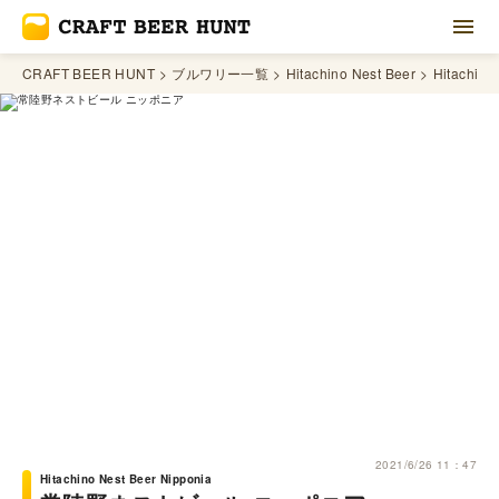
CRAFT BEER HUNT
ブルワリー一覧
Hitachino Nest Beer
Hitachino
2021/6/26 11：47
Hitachino Nest Beer Nipponia