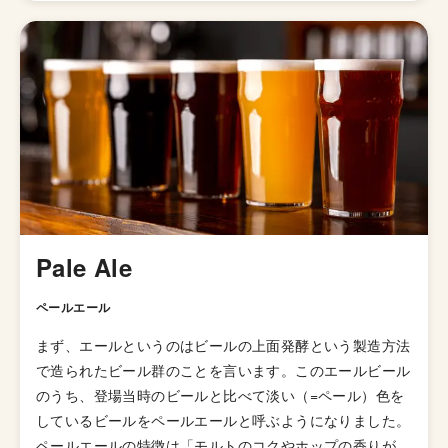
かけました。しかし、カナダの業者から設備を仕入れ、ほ
ぼDIYで設備を整えることで投資費用を抑えビールを造る
ことに成功したという、酒蔵が母体になっていつつもクラ
フトビールメーカーっぽいストーリーを持っているブルワ
リーです。 構想から2年後の1996年に実際に醸造を開始
し、1997年には、大阪で開催された日本で最初の世界の
ビールコンテストで、「常陸野ネストビール アンバーエ
ール」がダークエール部門で第1位金賞を受賞するという
酒蔵ならではのクオリティも見せつけています。
Pale Ale
ペールエール
まず、エールというのはビールの上面発酵という製造方法
で造られたビール群のことを言います。このエールビール
のうち、登場当時のビールと比べて淡い（=ペール）色を
しているビールをペールエールと呼ぶようになりました。
ペールエールの特徴は「モルトのコクやホップの香りが豊