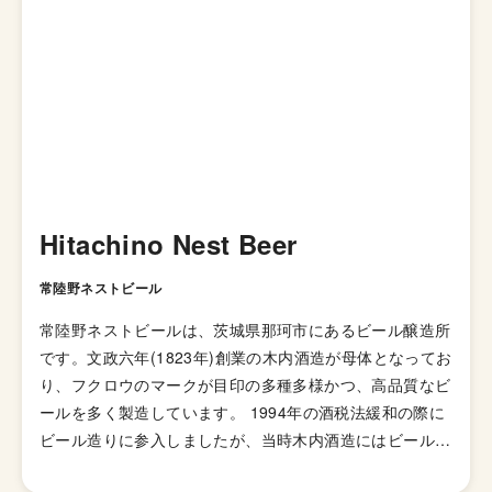
Hitachino Nest Beer
常陸野ネストビール
常陸野ネストビールは、茨城県那珂市にあるビール醸造所
です。文政六年(1823年)創業の木内酒造が母体となってお
り、フクロウのマークが目印の多種多様かつ、高品質なビ
ールを多く製造しています。 1994年の酒税法緩和の際に
ビール造りに参入しましたが、当時木内酒造にはビールの
造りの知識がなく、必要設備投資の高さから一度は挫折し