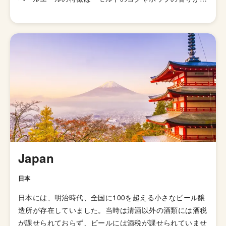
かに感じられるビール」とされていますが、派生スタイル
が山ほどあるのでこれと言った型として説明しずらいスタ
イルになっています。 発祥はイギリスですが、柑橘様の
ホップの香りが華やかに感じられる「アメリカン・ペール
エール」が発明されてたのきっかけに世界中に広がりまし
た。あまりとりあげられないですが、「イングリッシュ・
ペールエール」と呼ばれる群も存在していて、品評会でも
別のスタイルで扱われています。起源はイングランドの田
園地帯で醸造されていたアンバー色のオクトーバービール
とされています。 日本のクラフトビールの代表格「よな
よなエール」がこのペールエールで、苦味も比較的控えめ
で飲みやすくいろんな食事にも合わせやすいのでクラフト
Japan
ビールビギナーにオススメのスタイルと言えます。
日本
日本には、明治時代、全国に100を超える小さなビール醸
造所が存在していました。当時は清酒以外の酒類には酒税
が課せられておらず、ビールには酒税が課せられていませ