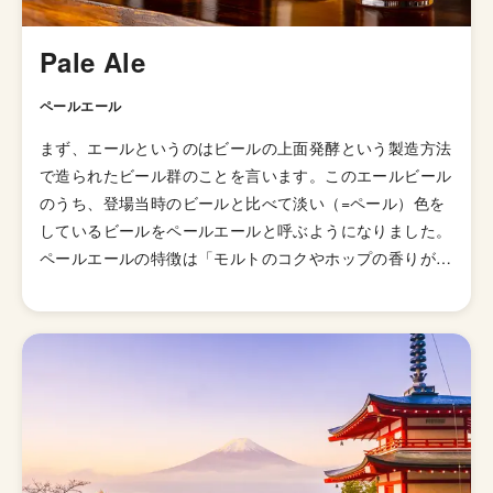
Pale Ale
ペールエール
まず、エールというのはビールの上面発酵という製造方法
で造られたビール群のことを言います。このエールビール
のうち、登場当時のビールと比べて淡い（=ペール）色を
しているビールをペールエールと呼ぶようになりました。
ペールエールの特徴は「モルトのコクやホップの香りが豊
かに感じられるビール」とされていますが、派生スタイル
が山ほどあるのでこれと言った型として説明しずらいスタ
イルになっています。 発祥はイギリスですが、柑橘様の
ホップの香りが華やかに感じられる「アメリカン・ペール
エール」が発明されてたのきっかけに世界中に広がりまし
た。あまりとりあげられないですが、「イングリッシュ・
ペールエール」と呼ばれる群も存在していて、品評会でも
別のスタイルで扱われています。起源はイングランドの田