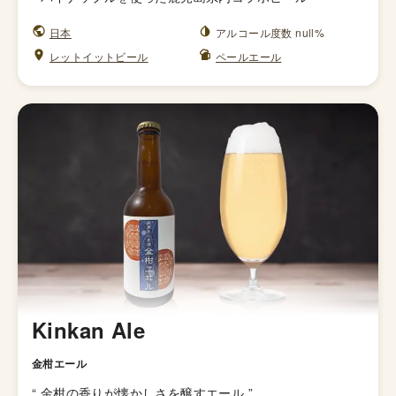
日本
アルコール度数 null%
レットイットビール
ペールエール
Kinkan Ale
金柑エール
“
金柑の香りが懐かしさを醸すエール
”