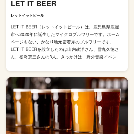
LET IT BEER
レットイットビール
LET IT BEER（レットイットビール）は、鹿児島県鹿屋
市へ2020年に誕生したマイクロブルワリーです。ホーム
ページもない、かなり地元密着系のブルワリーです。
LET IT BEERを設立したのは山内政洋さん、雪丸久徳さ
ん、松嵜恵三さんの3人。きっかけは「野外音楽イベント
で自分達のビール出せたら嬉しいね」という想いからで、
副業で醸造までたどり着いたのだそうです。様々なクラフ
トビールを週替りで提供しているビアパブ｢Whack A
Mole｣（ワッカモール）も運営しています。 仕込みには、
地元 鹿屋の水を使用しています。ロゴは｢Whack A Mole｣
のものをお借りしました。ちなみにWhack A Moleは、も
ぐらたたきのことです。