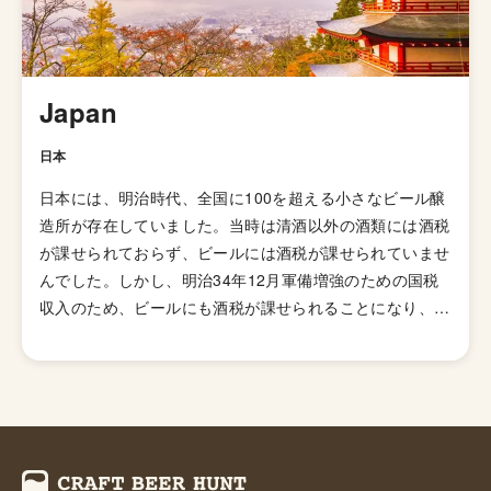
園地帯で醸造されていたアンバー色のオクトーバービール
とされています。 日本のクラフトビールの代表格「よな
よなエール」がこのペールエールで、苦味も比較的控えめ
で飲みやすくいろんな食事にも合わせやすいのでクラフト
Japan
ビールビギナーにオススメのスタイルと言えます。
日本
日本には、明治時代、全国に100を超える小さなビール醸
造所が存在していました。当時は清酒以外の酒類には酒税
が課せられておらず、ビールには酒税が課せられていませ
んでした。しかし、明治34年12月軍備増強のための国税
収入のため、ビールにも酒税が課せられることになり、資
金力の弱い小さなビール醸造所はその負担に耐えきれず姿
を消していきました。これによりビール作りは戦後しばら
くも資金力のある大手だけのものとなっていました。 し
かし、1994年(平成6年)、経済政策の一環としてに酒税法
が改正され、ビール製造免許に必要な最低製造量が、従来
の年間2,000キロリッターから60キロリッターに引き下げ