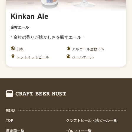
Kinkan Ale
金柑エール
“
金柑の香りが懐かしさを醸すエール
”
日本
アルコール度数 5%
レットイットビール
ペールエール
MENU
TOP
クラフトビール・地ビール一覧
原産国一覧
ブルワリー一覧