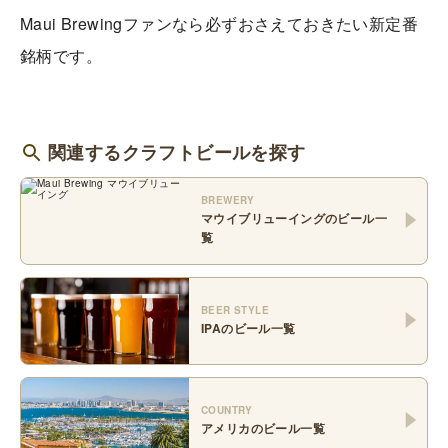
Maui Brewingファンなら必ずおさえておきたい新定番
銘柄です。
関連するクラフトビールを探す
BREWERY
マウイブリューイング
のビール一
覧
BEER STYLE
IPA
のビール一覧
COUNTRY
アメリカ
のビール一覧