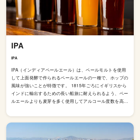
IPA
IPA
IPA（インディアペールエール）は、ペールモルトを使用
して上面発酵で作られるペールエールの一種で、ホップの
風味が強いことが特徴です。 1815年ごろにイギリスから
インドに輸出するための長い船旅に耐えられるよう、ペー
ルエールよりも麦芽を多く使用してアルコール度数を高め
て劣化・腐敗を防げるよう保存力を高めたビールが開発さ
れました。そして、1829年に「IPA（インディアンペール
エール）」の呼び名で広告が掲載されて以来、ホップの比
重が高いビールとしてイギリス国内で人気が高まってい