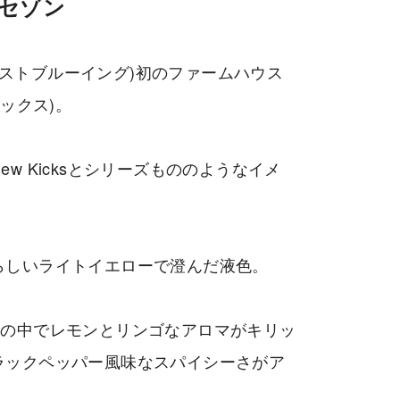
スセゾン
ェストコーストブルーイング)初のファームハウス
 キックス)。
w Kicksとシリーズもののようなイメ
らしいライトイエローで澄んだ液色。
感の中でレモンとリンゴなアロマがキリッ
ラックペッパー風味なスパイシーさがア