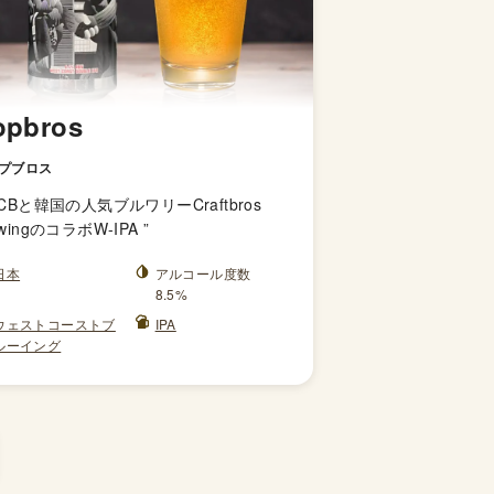
opbros
プブロス
CBと韓国の人気ブルワリーCraftbros
ewingのコラボW-IPA
”
日本
アルコール度数
8.5%
ウェストコーストブ
IPA
ルーイング