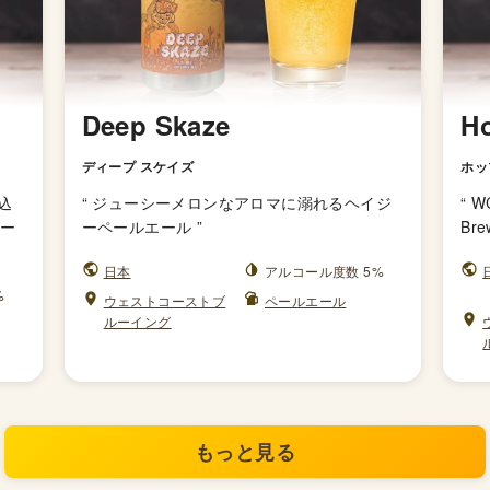
Deep Skaze
H
ディープ スケイズ
ホッ
込
“
ジューシーメロンなアロマに溺れるヘイジ
“
W
ビー
ーペールエール
”
Br
日本
アルコール度数 5%
%
ウェストコーストブ
ペールエール
ルーイング
もっと見る