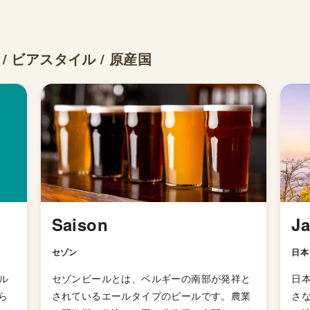
ー / ビアスタイル / 原産国
Saison
J
セゾン
日本
ブル
セゾンビールとは、ベルギーの南部が発祥と
日
ら
されているエールタイプのビールです。農業
さ