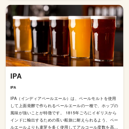
のすごい銘柄数（2021年1月現在271種類）のビールを醸
造しており、それらすべてがお店のサイトに掲載されてい
ます。 ネーミングや味付けも様々なのでリストを見てい
るだけでも楽しくなってきます。
IPA
IPA
IPA（インディアペールエール）は、ペールモルトを使用
して上面発酵で作られるペールエールの一種で、ホップの
風味が強いことが特徴です。 1815年ごろにイギリスから
インドに輸出するための長い船旅に耐えられるよう、ペー
ルエールよりも麦芽を多く使用してアルコール度数を高め