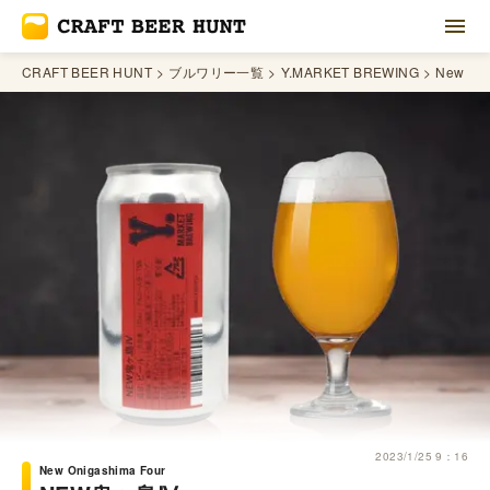
CRAFT BEER HUNT
ブルワリー一覧
Y.MARKET BREWING
New Oni
2023/1/25 9：16
New Onigashima Four