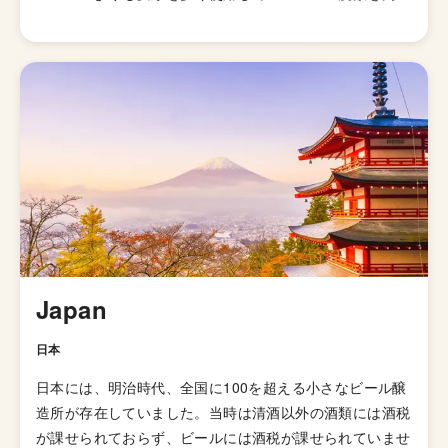
て劣化・腐敗を防げるよう保存力を高めたビールが開発さ
れました。そして、1829年に「IPA（インディアンペール
エール）」の呼び名で広告が掲載されて以来、ホップの比
重が高いビールとしてイギリス国内で人気が高まってい
き、21世紀にはイギリスで最も人気のあるビアスタイル
の一つとなりました。イギリスのブルワリー教会SIBAの
金メダルを受賞したブリュードッグの「パンクIPA」など
が有名です。 伝統的なIPAのスタイルは、オーストラリア
やニュージーランドなどの当時の植民地諸国へと輸出さ
れ、各国へと普及していきましたが、アメリカではさらに
独自の進化を遂げてきました。 ローストしたモルトを使
用した「ブラックIPA」、アミログルコシターゼという酵
Japan
素を加えて頭部を取り除きドライで爽やかな飲み口を実現
した「ブリュットIPA」、ホップが強烈でアルコール度数
日本
が7.5%を超える「ダブルIPA（インペリアルIPA）」、苦
日本には、明治時代、全国に100を超える小さなビール醸
味の少ないホップを使い、ジューシーな柑橘系とフローラ
造所が存在していました。当時は清酒以外の酒類には酒税
ルのフレーバーが特徴の「ニューイングランドIPA（ヘイ
が課せられておらず、ビールには酒税が課せられていませ
ジーIPA・ジューシーIPA）」など様々なIPAのスタイルが