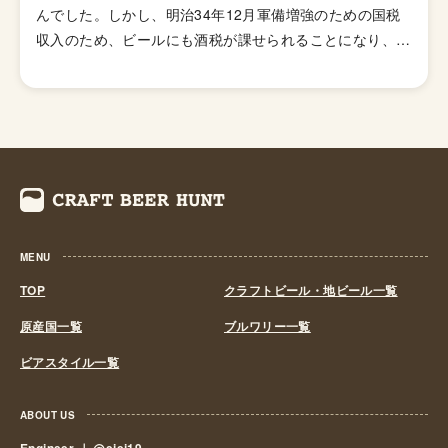
んでした。しかし、明治34年12月軍備増強のための国税
存在します。
収入のため、ビールにも酒税が課せられることになり、資
金力の弱い小さなビール醸造所はその負担に耐えきれず姿
を消していきました。これによりビール作りは戦後しばら
くも資金力のある大手だけのものとなっていました。 し
かし、1994年(平成6年)、経済政策の一環としてに酒税法
が改正され、ビール製造免許に必要な最低製造量が、従来
の年間2,000キロリッターから60キロリッターに引き下げ
られたことで転機がおとずれます。これにより、再び小規
模な醸造所の市場参入が可能になり各地で多くの地ビール
MENU
が誕生する流れができました。ちなみ、地ビール製造免許
第1号は新潟県のエチゴビールと北海道のオホーツクビー
TOP
クラフトビール・地ビール一覧
ルで、国産地ビール第1号ともいえる「エチゴビール」 と
原産国一覧
ブルワリー一覧
「オホーツクビール」が発売されました。 この経済政策
ビアスタイル一覧
は功を奏し、日本中に続々と地ビール製造業社が生まれ、
地ビールブームと呼ばれるまでとなり一時は260を超す醸
造所が全国各地に誕生しました。しかし、ただブームだけ
ABOUT US
に乗って参入したきた業社は、ビールの品質が低かった
Engineer ｜
@eiei19