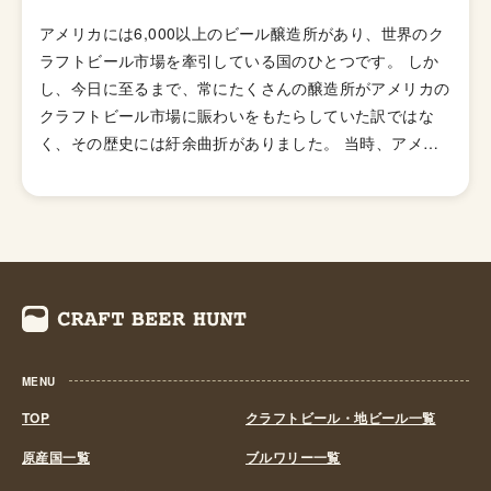
アメリカには6,000以上のビール醸造所があり、世界のク
ラフトビール市場を牽引している国のひとつです。 しか
し、今日に至るまで、常にたくさんの醸造所がアメリカの
クラフトビール市場に賑わいをもたらしていた訳ではな
く、その歴史には紆余曲折がありました。 当時、アメリ
カのビール醸造所の数は1873年に一度ピークを迎え4,131
箇所もありました。しかし、1920年から1933年にかけ
て、禁酒法と第二次世界大戦中の厳しいビジネス状況下で
その数は50未満にまで落ち込みます。 1970年代後半にな
り、ホームブルー解禁の影響も受け、何千人もの人々が個
人消費のためにビールの自家醸造を始めていました。その
中、企業家精神を持った人々によってビジネスモデルが見
出され、徐々にマイクロブルワリーが姿を現し始めます。
MENU
火付け役の一人となったのがカリフォルニア州にニューア
ルビオン醸造所を設立したジャック・マコーリフです。彼
TOP
クラフトビール・地ビール一覧
はアメリカ海軍に勤務している間、世界中を旅して様々な
原産国一覧
ブルワリー一覧
土地のビールを口にしました。そして、スコットランドに