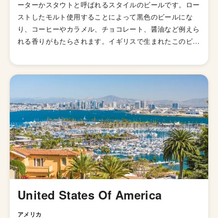
ーターかスタウトと呼ばれるスタイルのビールです。ロー
ストしたモルト使用することによって黒色のビールにな
り、コーヒーやカラメル、チョコレート、醤油など例えら
れる香りがもたらされます。イギリスで生まれたこのビー
ルは、伝統的に10度前後の少しぬるめの温度で飲むのが
最適とされています。ぬるめの温度で飲んだ方が香りが立
ち、ふくよかな味わいを楽しむことができるためです。
起源は1700年頃のロンドンと言われており、生産工程が
初めて工業化されたビールと考えられています。ロンドン
のショアディッチ地区にあったベル醸造所でラルフ・ハー
ウッドなる人物が発明したとする伝説もあるが、実際には
何世代にもわたる歴史の中で少しずつ頭角を現してきたも
ので、最終的にはこのスタイルを熱烈に愛飲していた運送
労働者たち（トランスポーター）の呼び名にちなんで独自
のスタイル名が授けられることになったのです。 相性の
よい食材としては、ローストか燻製にした食材や、バーベ
United States Of America
キュー、ソーセージ、そしてビールにしては珍しくチョコ
レートなどが挙げられる。
アメリカ