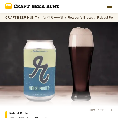
CRAFT BEER HUNT
ブルワリー一覧
Rewben's Brews
Robust Porte
2021/11/22 9：16
Robust Porter