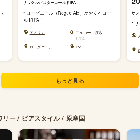
2
ナックルバスターコールドIPA
っ
“
ローグエール（Rogue Ale）がおくるコー
サン
ルドIPA
”
“
サ
アメリカ
アルコール度数
6.1%
ローグエール
IPA
もっと見る
ー / ビアスタイル / 原産国