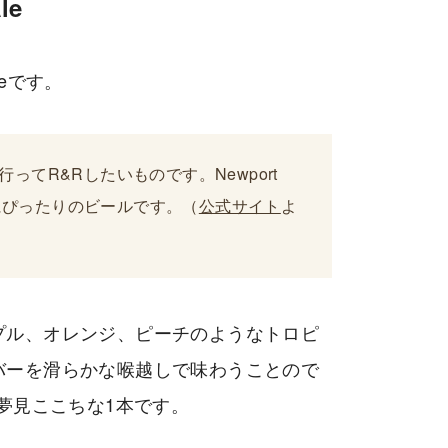
le
leです。
てR&Rしたいものです。Newport 
んな日にぴったりのビールです。（
公式サイト
よ
プル、オレンジ、ピーチのようなトロピ
バーを滑らかな喉越しで味わうことので
に夢見ここちな1本です。