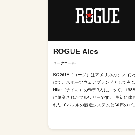
ROGUE Ales
ローグエール
ROGUE（ローグ）はアメリカのオレゴン
にて、スポーツウェアブランドとして有
Nike（ナイキ）の幹部3人によって、198
に創業されたブルワリーです。 最初に建
れた10バレルの醸造システムと60席のパ
兼ね備えた醸造所＆パブは稼働してすぐ
功の軌道に乗り、破竹の勢いで事業は拡
ていきました。 「パックマン」と名付け
た独自の酵母を使っており、これまでに6