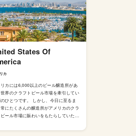
ited States Of
merica
リカ
リカには6,000以上のビール醸造所があ
、世界のクラフトビール市場を牽引してい
国のひとつです。 しかし、今日に至るま
、常にたくさんの醸造所がアメリカのクラ
トビール市場に賑わいをもたらしていた訳
はなく、その歴史には紆余曲折がありまし
。 当時、アメリカのビール醸造所の数は