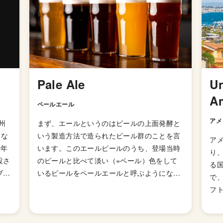
Pale Ale
Un
A
ペールエール
アメ
州
まず、エールというのはビールの上面発酵と
名な
いう製造方法で造られたビール群のことを言
アメ
8年
います。このエールビールのうち、登場当時
り
設さ
のビールと比べて淡い（=ペール）色をして
る
ブを
いるビールをペールエールと呼ぶようになり
で
に成
ました。 ペールエールの特徴は「モルトのコ
フ
大し
クやホップの香りが豊かに感じられるビー
で
られ
ル」とされていますが、派生スタイルが山ほ
た
0種
どあるのでこれと言った型として説明しずら