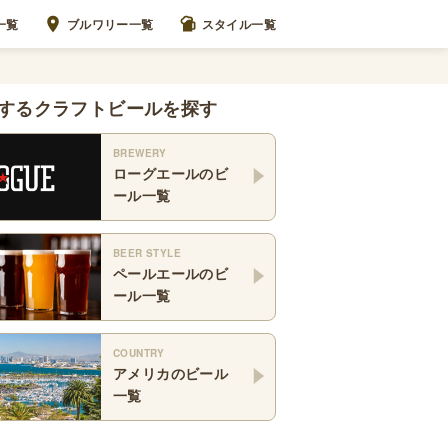
一覧
ブルワリー一覧
スタイル一覧
するクラフトビールを探す
BREWERY
ローグエール
のビ
ール一覧
BEER STYLE
ペールエール
のビ
ール一覧
COUNTRY
アメリカ
のビール
一覧