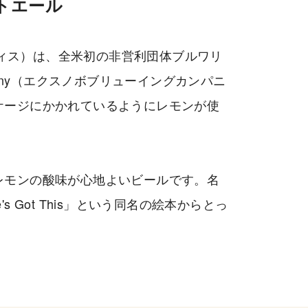
トエール
ゴット ディス）は、全米初の非営利団体ブルワリ
Company（エクスノボブリューイングカンパニ
ケージにかかれているようにレモンが使
レモンの酸味が心地よいビールです。名
 Got This」という同名の絵本からとっ