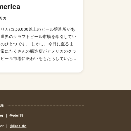
merica
リカ
リカには6,000以上のビール醸造所があ
、世界のクラフトビール市場を牽引してい
国のひとつです。 しかし、今日に至るま
、常にたくさんの醸造所がアメリカのクラ
トビール市場に賑わいをもたらしていた訳
はなく、その歴史には紆余曲折がありまし
。 当時、アメリカのビール醸造所の数は
73年に一度ピークを迎え4,131箇所もあり
た。しかし、1920年から1933年にかけ
、禁酒法と第二次世界大戦中の厳しいビジ
ス状況下でその数は50未満にまで落ち込み
 US
。 1970年代後半になり、ホームブルー
eer ｜
@eiei19
禁の影響も受け、何千人もの人々が個人消
のためにビールの自家醸造を始めていまし
ner ｜
@ikat_de