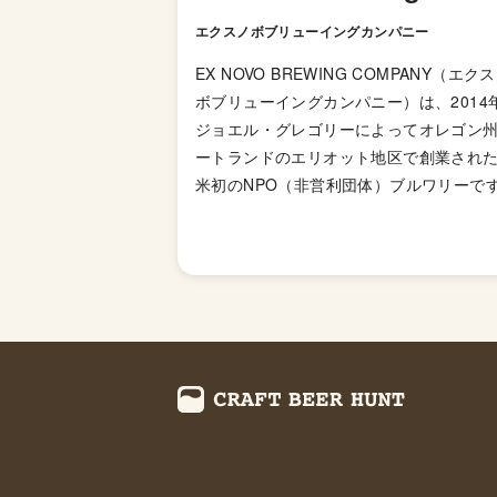
エクスノボブリューイングカンパニー
EX NOVO BREWING COMPANY（エク
ボブリューイングカンパニー）は、2014
ジョエル・グレゴリーによってオレゴン
ートランドのエリオット地区で創業され
米初のNPO（非営利団体）ブルワリーで
純利益の100%を慈善団体の寄付するとい
非常に珍しい経営形態ですが、そのコン
トからポートランダーがら絶大な支持を
け、今ではポートランドの他にも、オレ
州のヒルズボロとビーバートン、ニュー
シコ州コーラルズにも出店するなど事業
大しています。 これまでに10万ドル近く
地域社会、慈善団体、世界的な取り組み
付しているとのことです。