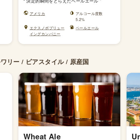
“
決定的瞬間をとらえたペールエール
”
アメリカ
アルコール度数
5.2%
エクスノボブリュー
ペールエール
イングカンパニー
リー / ビアスタイル / 原産国
Wheat Ale
Un