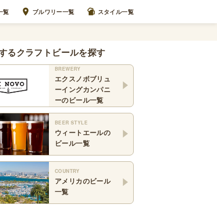
一覧
ブルワリー一覧
スタイル一覧
するクラフトビールを探す
BREWERY
エクスノボブリュ
ーイングカンパニ
ー
のビール一覧
BEER STYLE
ウィートエール
の
ビール一覧
COUNTRY
アメリカ
のビール
一覧