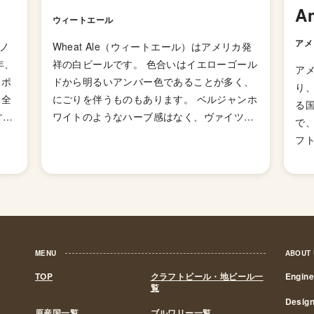
A
ウィートエール
アメ
スノ
Wheat Ale（ウィートエール）はアメリカ発
年、
祥の白ビールです。 色合いはイエローゴール
アメ
州ポ
ドから明るいアンバー色であることが多く、
り
た全
にごりを伴うものもあります。 ベルジャンホ
る
す。
ワイトのようなハーブ感はなく、ヴァイツェ
で
う
ンのようにモルトの香りやコクをストレート
フ
セプ
に感じるというよりも、モルトの丸みに包ま
で
受
れたホップのアロマやマイルドな苦味を感じ
た
ゴン
られる味わいが特徴のビアスタイルです。
18
メキ
まし
を拡
て
を
ネ
MENU
ABOUT
に寄
ます
TOP
クラフトビール・地ビール一
Engin
解
覧
費
Desig
原産国一覧
ブルワリー一覧