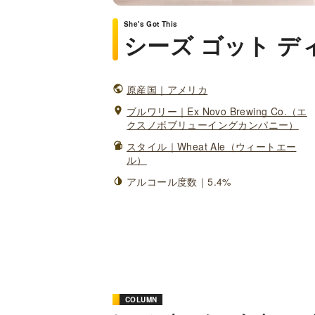
She's Got This
シーズ ゴット デ
原産国｜アメリカ
ブルワリー｜Ex Novo Brewing Co.（エ
クスノボブリューイングカンパニー）
スタイル｜Wheat Ale（ウィートエー
ル）
アルコール度数｜5.4%
COLUMN