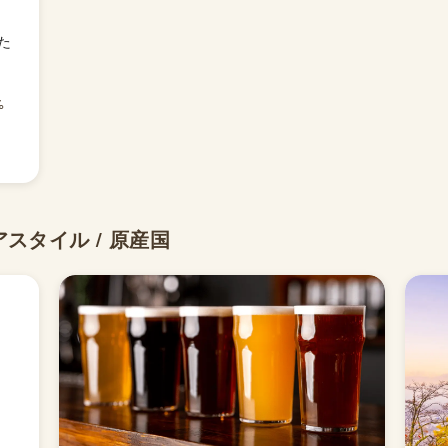
た
%
スタイル / 原産国