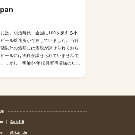
apan
本には、明治時代、全国に100を超える小
なビール醸造所が存在していました。当時
清酒以外の酒類には酒税が課せられておら
、ビールには酒税が課せられていませんで
。しかし、明治34年12月軍備増強のため
国税収入のため、ビールにも酒税が課せら
ることになり、資金力の弱い小さなビール
造所はその負担に耐えきれず姿を消してい
ました。これによりビール作りは戦後しば
くも資金力のある大手だけのものとなって
した。 しかし、1994年(平成6年)、経済
 US
策の一環としてに酒税法が改正され、ビー
eer ｜
@eiei19
製造免許に必要な最低製造量が、従来の年
,000キロリッターから60キロリッターに
ner ｜
@ikat_de