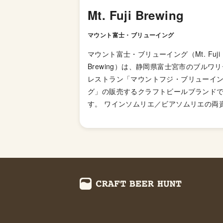
Mt. Fuji Brewing
マウント富士・ブリューイング
マウント富士・ブリューイング（Mt. Fuji
Brewing）は、静岡県富士宮市のブルワリ
レストラン「マウントフジ・ブリューイ
グ」の販売するクラフトビールブランド
す。 ワインソムリエ／ビアソムリエの両
を持つ醸造者が、富士山の伏流水を100%
用してビールを仕込んでいるという山の
ブルワリー。 運営母体は静岡県三島市の
太建設株式会社。建設会社がクラフトビ
をつくるという珍しいブルワリーです。 
蘗富士（きはだふじ）」 、「柑子富士（
じふじ）」、「白茶富士（しらちゃふじ
など富士の名前を冠した銘柄のビールを
しています。お土産用の富士山パッケー