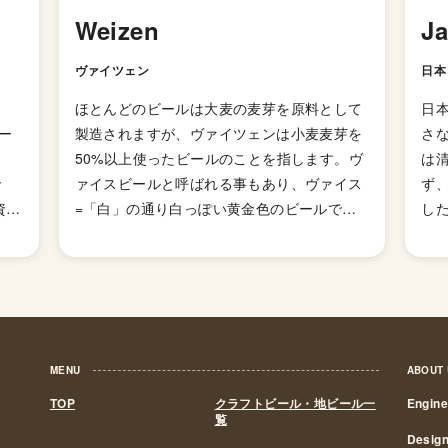
Weizen
J
ヴァイツェン
日本
ほとんどのビールは大麦の麦芽を原料として
日
ー
製造されますが、ヴァイツェンは小麦麦芽を
さ
ン
50%以上使ったビールのことを指します。ヴ
は
で
ァイスビールと呼ばれる事もあり、ヴァイス
ず
資格
=「白」の通り白っぽい黄金色のビールで、
した
使
バナナのようなフルーティーな香り（エステ
の
麓系
ル香）と、苦みをほとんど感じない柔らかな
れ
加和
味わいが特徴です。実際にフルーツが使われ
醸
ール
ているわけではなく、酵母の発酵によってこ
き
「黄
のような香りになるのです。 小麦系のビール
ら
こう
は16世紀の時点ですでにバイエルン地方で製
いま
MENU
ABOUT
）」
造されていたようですが、当時は「ビール純
政
TOP
クラフトビール・地ビール一
Engin
販売
粋令」と呼ばれる法律によって「ビールは大
ル
覧
ジが
麦、ホップ、水のみを原料とすべし」と定め
間2
Desig