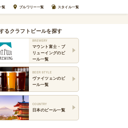
一覧
ブルワリー一覧
スタイル一覧
するクラフトビールを探す
BREWERY
マウント富士・ブ
リューイング
のビ
ール一覧
BEER STYLE
ヴァイツェン
のビ
ール一覧
COUNTRY
日本
のビール一覧