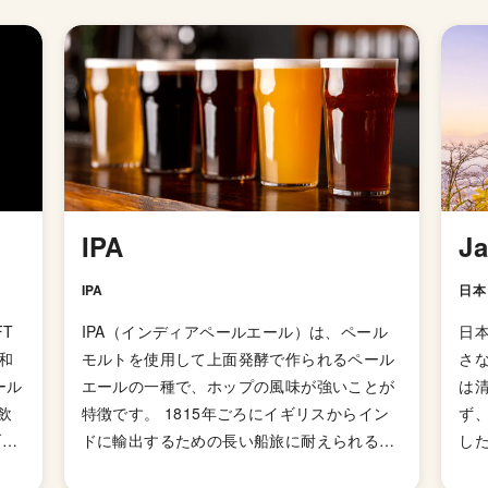
IPA
J
IPA
日本
T
IPA（インディアペールエール）は、ペール
日
和
モルトを使用して上面発酵で作られるペール
さ
ール
エールの一種で、ホップの風味が強いことが
は
飲
特徴です。 1815年ごろにイギリスからイン
ず
ブル
ドに輸出するための長い船旅に耐えられるよ
した
ス
う、ペールエールよりも麦芽を多く使用して
の