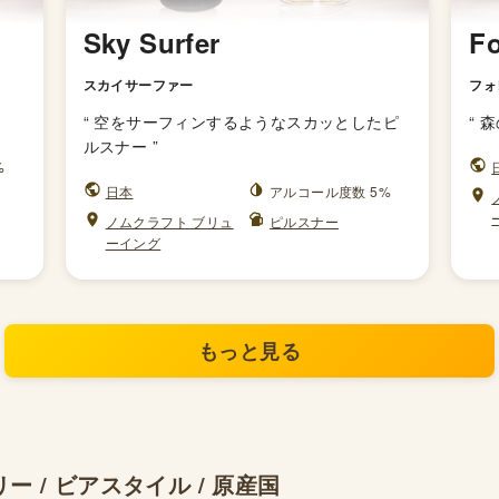
Sky Surfer
Fo
スカイサーファー
フォ
“
空をサーフィンするようなスカッとしたピ
“
森
ルスナー
”
%
日本
アルコール度数 5%
ノムクラフト ブリュ
ピルスナー
ーイング
もっと見る
 / ビアスタイル / 原産国