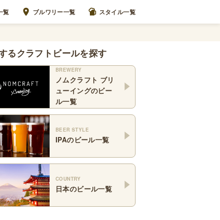
一覧
ブルワリー一覧
スタイル一覧
するクラフトビールを探す
BREWERY
ノムクラフト ブリ
ューイング
のビー
ル一覧
BEER STYLE
IPA
のビール一覧
COUNTRY
日本
のビール一覧