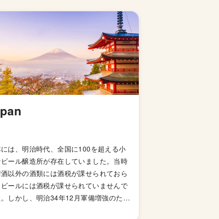
apan
本には、明治時代、全国に100を超える小
なビール醸造所が存在していました。当時
清酒以外の酒類には酒税が課せられておら
、ビールには酒税が課せられていませんで
。しかし、明治34年12月軍備増強のため
国税収入のため、ビールにも酒税が課せら