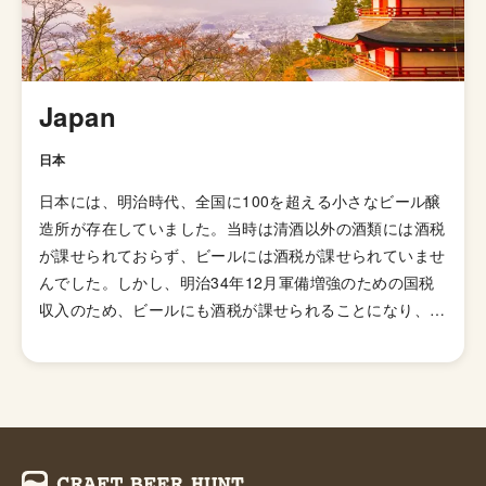
Japan
日本
日本には、明治時代、全国に100を超える小さなビール醸
造所が存在していました。当時は清酒以外の酒類には酒税
が課せられておらず、ビールには酒税が課せられていませ
んでした。しかし、明治34年12月軍備増強のための国税
収入のため、ビールにも酒税が課せられることになり、資
金力の弱い小さなビール醸造所はその負担に耐えきれず姿
を消していきました。これによりビール作りは戦後しばら
くも資金力のある大手だけのものとなっていました。 し
かし、1994年(平成6年)、経済政策の一環としてに酒税法
が改正され、ビール製造免許に必要な最低製造量が、従来
の年間2,000キロリッターから60キロリッターに引き下げ