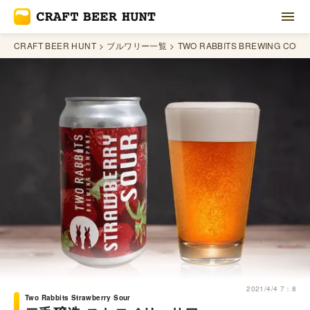
CRAFT BEER HUNT
ブルワリー一覧
TWO RABBITS BREWING COMP
2021/4/4 7：8
Two Rabbits Strawberry Sour