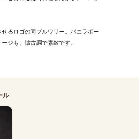
させるロゴの同ブルワリー。バニラポー
ケージも、懐古調で素敵です。
ール