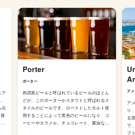
Porter
Un
A
ポーター
アメ
はア
所謂黒ビールと呼ばれているビールのほとん
ー。
どが、このポーターかスタウトと呼ばれるス
アメ
ら出
タイルのビールです。ローストしたモルト使
り
の賞
用することによって黒色のビールになり、コ
る
海時
ーヒーやカラメル、チョコレート、醤油など
で
わ
例えられる香りがもたらされます。イギリス
フ