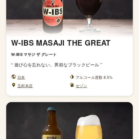
W-IBS MASAJI THE GREAT
W-IBS マサジ ザ グレート
“
遊び心を忘れない、男前なブラックビール
”
日本
アルコール度数 8.5%
玉村本店
セゾン