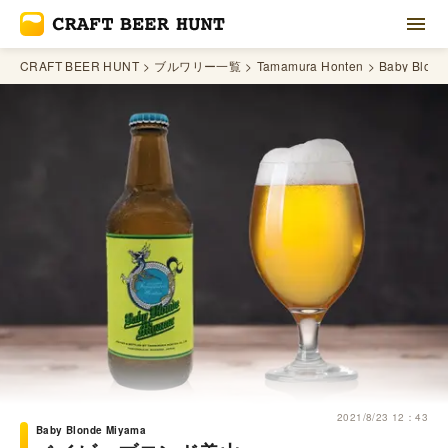
CRAFT BEER HUNT
ブルワリー一覧
Tamamura Honten
Baby Blond
2021/8/23 12：43
Baby Blonde Miyama