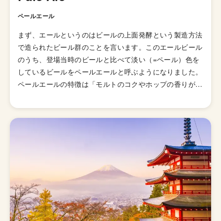
ペールエール
まず、エールというのはビールの上面発酵という製造方法
で造られたビール群のことを言います。このエールビール
のうち、登場当時のビールと比べて淡い（=ペール）色を
しているビールをペールエールと呼ぶようになりました。
ペールエールの特徴は「モルトのコクやホップの香りが豊
かに感じられるビール」とされていますが、派生スタイル
が山ほどあるのでこれと言った型として説明しずらいスタ
イルになっています。 発祥はイギリスですが、柑橘様の
ホップの香りが華やかに感じられる「アメリカン・ペール
エール」が発明されてたのきっかけに世界中に広がりまし
た。あまりとりあげられないですが、「イングリッシュ・
ペールエール」と呼ばれる群も存在していて、品評会でも
別のスタイルで扱われています。起源はイングランドの田
園地帯で醸造されていたアンバー色のオクトーバービール
とされています。 日本のクラフトビールの代表格「よな
よなエール」がこのペールエールで、苦味も比較的控えめ