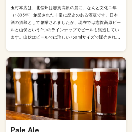
玉村本店は、北信州は志賀高原の麓に、なんと文化ニ年
（1805年）創業された非常に歴史のある酒蔵です。日本
酒の酒蔵として創業されましたが、現在では志賀高原ビー
ルと山伏という2つのラインナップでビールも醸造してい
ます。山伏はビールでは珍しい750mlサイズで販売されて
います。 「自分たちが飲みたいビール」をコンセプトに
しており、万人受けする酒ではなく、個性ある田舎の、個
性ある酒をという理念で運営されています。 ホップなど
原材料の栽培なども手掛ける、自分たちでぜんぶ作っちゃ
う系のブルワリー。由緒ある酒蔵らしく、酒造りの技術は
とても高くどの銘柄もはずれがないです。 ちなみに屋号
の玉村は、初代が酒造りの修行をした上州玉村（現在の群
馬県佐波郡玉村町）にちなんだものだそうです。
Pale Ale