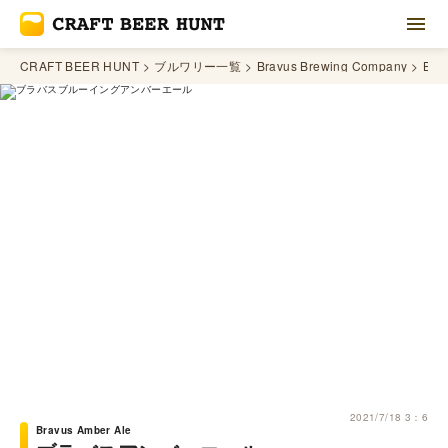
CRAFT BEER HUNT
ブルワリー一覧
Bravus Brewing Company
Bra
2021/7/18 3：6
Bravus Amber Ale