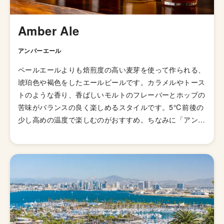
Amber Ale
アンバーエール
ペールエールよりも焙煎度の高い麦芽を使って作られる、
琥珀色や褐色をしたエールビールです。カラメルやトース
トのような香り、香ばしいモルトのフレーバーとホップの
苦味がバランスの良く楽しめるスタイルです。5℃前後の
少し高めの温度で楽しむのがおすすめ。ちなみに「アンバ
ー」は褐色という意味です。 発祥はアメリカだと言われ
ています。アイルランドのアイリッシュ・レッド・エール
にも似ていますが、さらに多くのホップとモルトを使って
いるのがアンバーエール。材料をどんどんいれてやれとい
うアメリカらしいスタイルとも言えます。