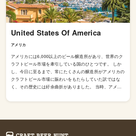
United States Of America
アメリカ
アメリカには6,000以上のビール醸造所があり、世界のク
ラフトビール市場を牽引している国のひとつです。 しか
し、今日に至るまで、常にたくさんの醸造所がアメリカの
クラフトビール市場に賑わいをもたらしていた訳ではな
く、その歴史には紆余曲折がありました。 当時、アメリ
カのビール醸造所の数は1873年に一度ピークを迎え4,131
箇所もありました。しかし、1920年から1933年にかけ
て、禁酒法と第二次世界大戦中の厳しいビジネス状況下で
その数は50未満にまで落ち込みます。 1970年代後半にな
り、ホームブルー解禁の影響も受け、何千人もの人々が個
人消費のためにビールの自家醸造を始めていました。その