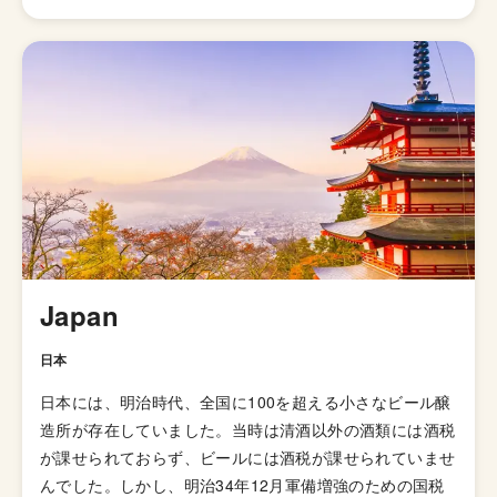
が山ほどあるのでこれと言った型として説明しずらいスタ
イルになっています。 発祥はイギリスですが、柑橘様の
ホップの香りが華やかに感じられる「アメリカン・ペール
エール」が発明されてたのきっかけに世界中に広がりまし
た。あまりとりあげられないですが、「イングリッシュ・
ペールエール」と呼ばれる群も存在していて、品評会でも
別のスタイルで扱われています。起源はイングランドの田
園地帯で醸造されていたアンバー色のオクトーバービール
とされています。 日本のクラフトビールの代表格「よな
よなエール」がこのペールエールで、苦味も比較的控えめ
で飲みやすくいろんな食事にも合わせやすいのでクラフト
Japan
ビールビギナーにオススメのスタイルと言えます。
日本
日本には、明治時代、全国に100を超える小さなビール醸
造所が存在していました。当時は清酒以外の酒類には酒税
が課せられておらず、ビールには酒税が課せられていませ
んでした。しかし、明治34年12月軍備増強のための国税