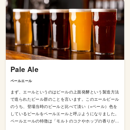
田・青山・吉祥寺・新宿東口・恵比寿東口・歌舞伎町・新
虎通り）「YONA YONA BEER WORKS」というレストラ
ンも展開しています。
Pale Ale
ペールエール
まず、エールというのはビールの上面発酵という製造方法
で造られたビール群のことを言います。このエールビール
のうち、登場当時のビールと比べて淡い（=ペール）色を
しているビールをペールエールと呼ぶようになりました。
ペールエールの特徴は「モルトのコクやホップの香りが豊
かに感じられるビール」とされていますが、派生スタイル