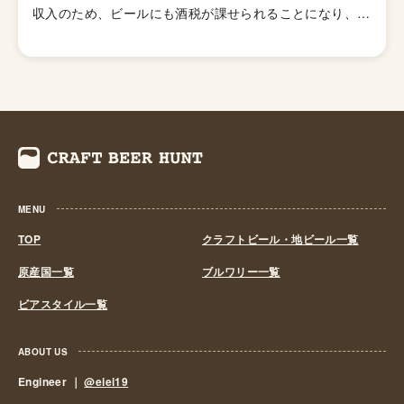
収入のため、ビールにも酒税が課せられることになり、資
金力の弱い小さなビール醸造所はその負担に耐えきれず姿
を消していきました。これによりビール作りは戦後しばら
くも資金力のある大手だけのものとなっていました。 し
かし、1994年(平成6年)、経済政策の一環としてに酒税法
が改正され、ビール製造免許に必要な最低製造量が、従来
の年間2,000キロリッターから60キロリッターに引き下げ
られたことで転機がおとずれます。これにより、再び小規
模な醸造所の市場参入が可能になり各地で多くの地ビール
MENU
が誕生する流れができました。ちなみ、地ビール製造免許
第1号は新潟県のエチゴビールと北海道のオホーツクビー
TOP
クラフトビール・地ビール一覧
ルで、国産地ビール第1号ともいえる「エチゴビール」 と
原産国一覧
ブルワリー一覧
「オホーツクビール」が発売されました。 この経済政策
ビアスタイル一覧
は功を奏し、日本中に続々と地ビール製造業社が生まれ、
地ビールブームと呼ばれるまでとなり一時は260を超す醸
造所が全国各地に誕生しました。しかし、ただブームだけ
ABOUT US
に乗って参入したきた業社は、ビールの品質が低かった
Engineer ｜
@eiei19
り、販路をもたなかったりと、地ビールの話題性だけでの