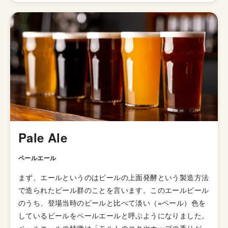
なネーミングのビールが多く、マーケティング面で大きな
成功をおさめていると言え、東京都内に8店舗（赤坂・神
田・青山・吉祥寺・新宿東口・恵比寿東口・歌舞伎町・新
虎通り）「YONA YONA BEER WORKS」というレストラ
ンも展開しています。
Pale Ale
ペールエール
まず、エールというのはビールの上面発酵という製造方法
で造られたビール群のことを言います。このエールビール
のうち、登場当時のビールと比べて淡い（=ペール）色を
しているビールをペールエールと呼ぶようになりました。