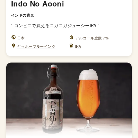
Indo No Aooni
インドの青鬼
“
コンビニで買えるニガニガジューシーIPA
”
日本
アルコール度数 7%
ヤッホーブルーイング
IPA