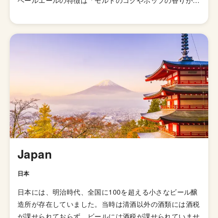
ペールエールの特徴は「モルトのコクやホップの香りが豊
かに感じられるビール」とされていますが、派生スタイル
が山ほどあるのでこれと言った型として説明しずらいスタ
イルになっています。 発祥はイギリスですが、柑橘様の
ホップの香りが華やかに感じられる「アメリカン・ペール
エール」が発明されてたのきっかけに世界中に広がりまし
た。あまりとりあげられないですが、「イングリッシュ・
ペールエール」と呼ばれる群も存在していて、品評会でも
別のスタイルで扱われています。起源はイングランドの田
園地帯で醸造されていたアンバー色のオクトーバービール
とされています。 日本のクラフトビールの代表格「よな
よなエール」がこのペールエールで、苦味も比較的控えめ
で飲みやすくいろんな食事にも合わせやすいのでクラフト
Japan
ビールビギナーにオススメのスタイルと言えます。
日本
日本には、明治時代、全国に100を超える小さなビール醸
造所が存在していました。当時は清酒以外の酒類には酒税
が課せられておらず、ビールには酒税が課せられていませ