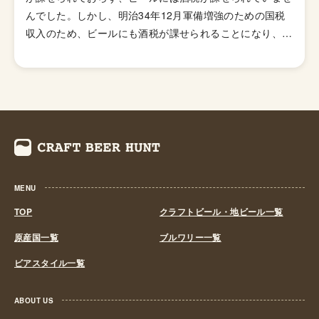
んでした。しかし、明治34年12月軍備増強のための国税
収入のため、ビールにも酒税が課せられることになり、資
金力の弱い小さなビール醸造所はその負担に耐えきれず姿
を消していきました。これによりビール作りは戦後しばら
くも資金力のある大手だけのものとなっていました。 し
かし、1994年(平成6年)、経済政策の一環としてに酒税法
が改正され、ビール製造免許に必要な最低製造量が、従来
の年間2,000キロリッターから60キロリッターに引き下げ
られたことで転機がおとずれます。これにより、再び小規
模な醸造所の市場参入が可能になり各地で多くの地ビール
MENU
が誕生する流れができました。ちなみ、地ビール製造免許
第1号は新潟県のエチゴビールと北海道のオホーツクビー
TOP
クラフトビール・地ビール一覧
ルで、国産地ビール第1号ともいえる「エチゴビール」 と
原産国一覧
ブルワリー一覧
「オホーツクビール」が発売されました。 この経済政策
ビアスタイル一覧
は功を奏し、日本中に続々と地ビール製造業社が生まれ、
地ビールブームと呼ばれるまでとなり一時は260を超す醸
造所が全国各地に誕生しました。しかし、ただブームだけ
ABOUT US
に乗って参入したきた業社は、ビールの品質が低かった