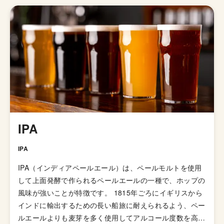
戦 Innovation / 3. 継続的な成長 Continuous Growth / 4.
品行方正 Behave Well / 5. 世界基準 World Standard とい
う行動指針も定められています。 直接聞いたわけではな
いので定かではありませんが、DD4Dという名前に得に意
味はなく勢いで決めた名前なんだとか。
IPA
IPA
IPA（インディアペールエール）は、ペールモルトを使用
して上面発酵で作られるペールエールの一種で、ホップの
風味が強いことが特徴です。 1815年ごろにイギリスから
インドに輸出するための長い船旅に耐えられるよう、ペー
ルエールよりも麦芽を多く使用してアルコール度数を高め