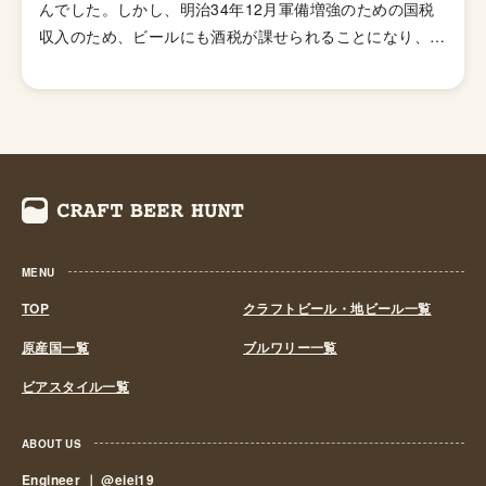
んでした。しかし、明治34年12月軍備増強のための国税
存在します。
収入のため、ビールにも酒税が課せられることになり、資
金力の弱い小さなビール醸造所はその負担に耐えきれず姿
を消していきました。これによりビール作りは戦後しばら
くも資金力のある大手だけのものとなっていました。 し
かし、1994年(平成6年)、経済政策の一環としてに酒税法
が改正され、ビール製造免許に必要な最低製造量が、従来
の年間2,000キロリッターから60キロリッターに引き下げ
られたことで転機がおとずれます。これにより、再び小規
模な醸造所の市場参入が可能になり各地で多くの地ビール
MENU
が誕生する流れができました。ちなみ、地ビール製造免許
第1号は新潟県のエチゴビールと北海道のオホーツクビー
TOP
クラフトビール・地ビール一覧
ルで、国産地ビール第1号ともいえる「エチゴビール」 と
原産国一覧
ブルワリー一覧
「オホーツクビール」が発売されました。 この経済政策
ビアスタイル一覧
は功を奏し、日本中に続々と地ビール製造業社が生まれ、
地ビールブームと呼ばれるまでとなり一時は260を超す醸
造所が全国各地に誕生しました。しかし、ただブームだけ
ABOUT US
に乗って参入したきた業社は、ビールの品質が低かった
Engineer ｜
@eiei19