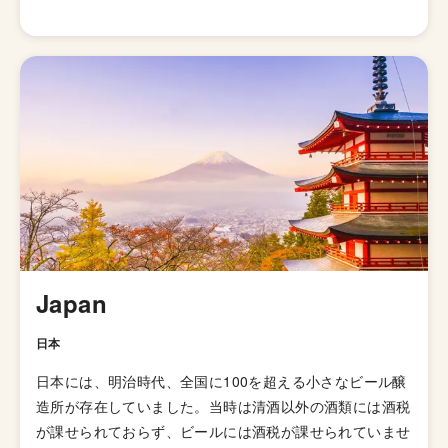
て劣化・腐敗を防げるよう保存力を高めたビールが開発さ
れました。そして、1829年に「IPA（インディアンペール
エール）」の呼び名で広告が掲載されて以来、ホップの比
重が高いビールとしてイギリス国内で人気が高まってい
き、21世紀にはイギリスで最も人気のあるビアスタイル
の一つとなりました。イギリスのブルワリー教会SIBAの
金メダルを受賞したブリュードッグの「パンクIPA」など
が有名です。 伝統的なIPAのスタイルは、オーストラリア
やニュージーランドなどの当時の植民地諸国へと輸出さ
れ、各国へと普及していきましたが、アメリカではさらに
独自の進化を遂げてきました。 ローストしたモルトを使
用した「ブラックIPA」、アミログルコシターゼという酵
Japan
素を加えて頭部を取り除きドライで爽やかな飲み口を実現
した「ブリュットIPA」、ホップが強烈でアルコール度数
日本
が7.5%を超える「ダブルIPA（インペリアルIPA）」、苦
日本には、明治時代、全国に100を超える小さなビール醸
味の少ないホップを使い、ジューシーな柑橘系とフローラ
造所が存在していました。当時は清酒以外の酒類には酒税
ルのフレーバーが特徴の「ニューイングランドIPA（ヘイ
が課せられておらず、ビールには酒税が課せられていませ
ジーIPA・ジューシーIPA）」など様々なIPAのスタイルが