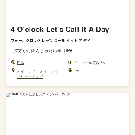
4 O'clock Let's Call It A Day
フォーオクロック レッツ コール イット ア デイ
“
夕方から飲んじゃたい辛口IPA
”
日本
アルコール度数 6%
ディーディーフォーディー
IPA
ブリューイング