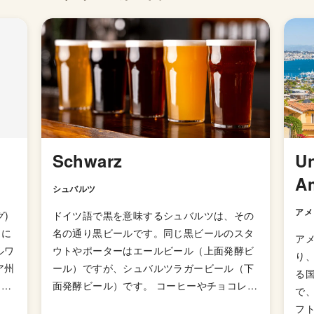
Schwarz
Un
A
シュバルツ
アメ
グ)
ドイツ語で黒を意味するシュバルツは、その
ラに
名の通り黒ビールです。同じ黒ビールのスタ
アメ
ルワ
ウトやポーターはエールビール（上面発酵ビ
り
ール）ですが、シュバルツラガービール（下
る
ま
面発酵ビール）です。 コーヒーやチョコレー
で
トのようなアロマとほんのりロースト麦芽の
フ