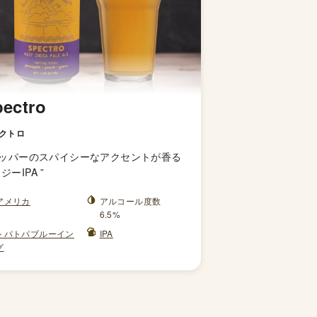
ectro
クトロ
ッパーのスパイシーなアクセントが香る
ジーIPA
”
アメリカ
アルコール度数
6.5%
トパトパブルーイン
IPA
グ