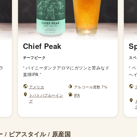
Chief Peak
Sp
チーフピーク
スペ
ラ
“
パイニーダンクアロマにガツンと苦みなド
“
ペ
直球IPA
”
ヘイ
アメリカ
アルコール度数 7%
トパトパブルーイン
IPA
グ
/ ビアスタイル / 原産国