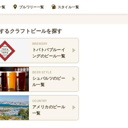
一覧
ブルワリー一覧
スタイル一覧
するクラフトビールを探す
BREWERY
トパトパブルーイ
ング
のビール一覧
BEER STYLE
シュバルツ
のビー
ル一覧
COUNTRY
アメリカ
のビール
一覧