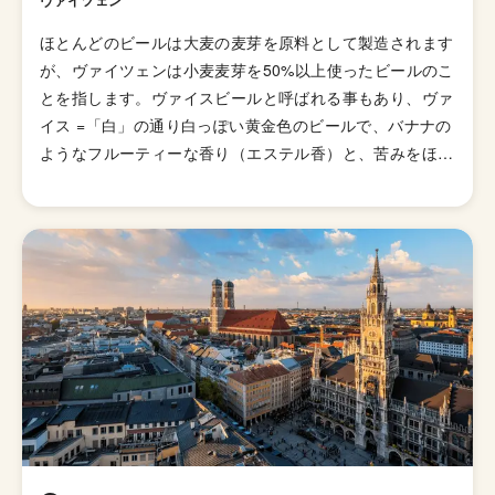
ヴァイツェン
ほとんどのビールは大麦の麦芽を原料として製造されます
が、ヴァイツェンは小麦麦芽を50%以上使ったビールのこ
とを指します。ヴァイスビールと呼ばれる事もあり、ヴァ
イス =「白」の通り白っぽい黄金色のビールで、バナナの
ようなフルーティーな香り（エステル香）と、苦みをほと
んど感じない柔らかな味わいが特徴です。実際にフルーツ
が使われているわけではなく、酵母の発酵によってこのよ
うな香りになるのです。 小麦系のビールは16世紀の時点
ですでにバイエルン地方で製造されていたようですが、当
時は「ビール純粋令」と呼ばれる法律によって「ビールは
大麦、ホップ、水のみを原料とすべし」と定められていた
ため、独占的な権利を保持していた朝廷のメンバーしか造
ることができず貴族のビールとみなされていました。 こ
の貴族のビールが市民のものとなったのは、ゲオルク・シ
ュナイダーという人物が王室と交渉して、このスタイルの
醸造権を譲ってもらうことに成功したためです。彼が起こ
したSchneder社は今でもミュンヘンで小麦系のビールを