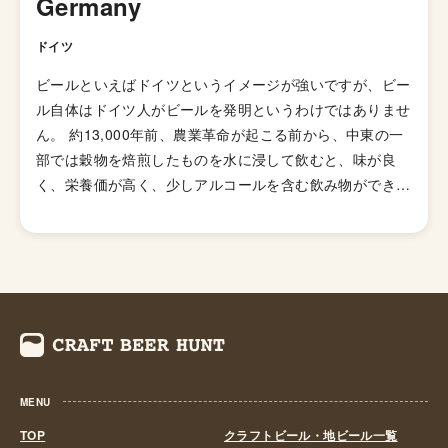
Germany
製造しています。バイエルン地方では今でも小麦系のビー
ルが人気で、ビールの販売額の4分の1ほどを占めている
ドイツ
ということです。 スタンダードなヴァイツェンの他に、
ビールといえばドイツというイメージが強いですが、ビー
色合いが少し暗く通常のヴァイツェンより心持ち甘めのド
ル自体はドイツ人がビールを発明というわけではありませ
ゥンクラー・ヴァイツェン、アルコール度数が高いヴァイ
ん。 約13,000年前、農業革命が起こる前から、中東の一
ツェンボックなどがあります。
部では穀物を焙煎したものを水に浸して飲むと、味が良
く、栄養価が高く、少しアルコールを含む飲み物ができる
ことを発見していました。イスラエルのハイファで最近行
われた考古学的発掘調査では、古代の醸造所の名残が発見
されました。やがて、アルコール度数の低い「液体パン」
は世界中のほぼすべての文化で主食となる飲み物となりま
した。 その後、世界のいたるところで、大麦やトウモロ
コシなどさまざまな穀物を今日の麦芽の代わりにつかって
ビールを造る試みは行われてきました。しかし、ミュンヘ
ンの北に位置するハレルタウ地方で発見された特別なホッ
MENU
プと大麦麦芽を用いて醸造すると非常に高品質なビールが
できることが発見されると、この製法がいたく気に入った
TOP
クラフトビール・地ビール一覧