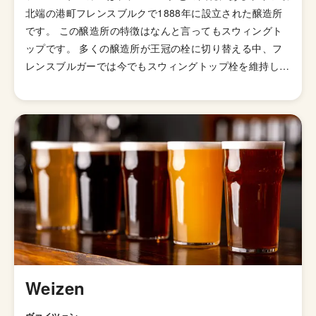
北端の港町フレンスブルクで1888年に設立された醸造所
です。 この醸造所の特徴はなんと言ってもスウィングト
ップです。 多くの醸造所が王冠の栓に切り替える中、フ
レンスブルガーでは今でもスウィングトップ栓を維持して
います。スイングトップを開けたときの「ポタッ」という
音はこれからビールを飲むのだという心の準備をさせてく
れます。 1888円から100年以上続いている由緒ある醸造
所だけに非常にクオリティの高いビールを世界中に届けて
います。 特に北ドイツで育った良質のホップをふんだん
に使ったピルスナーは、ドイツでもトップクラスを争うビ
ールとして有名です。
Weizen