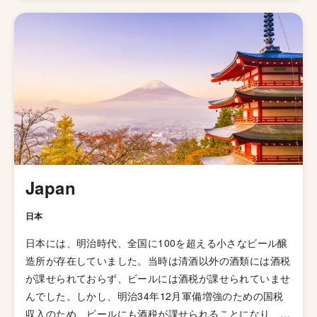
エール）」の呼び名で広告が掲載されて以来、ホップの比
重が高いビールとしてイギリス国内で人気が高まってい
き、21世紀にはイギリスで最も人気のあるビアスタイル
の一つとなりました。イギリスのブルワリー教会SIBAの
金メダルを受賞したブリュードッグの「パンクIPA」など
が有名です。 伝統的なIPAのスタイルは、オーストラリア
やニュージーランドなどの当時の植民地諸国へと輸出さ
れ、各国へと普及していきましたが、アメリカではさらに
独自の進化を遂げてきました。 ローストしたモルトを使
用した「ブラックIPA」、アミログルコシターゼという酵
Japan
素を加えて頭部を取り除きドライで爽やかな飲み口を実現
した「ブリュットIPA」、ホップが強烈でアルコール度数
日本
が7.5%を超える「ダブルIPA（インペリアルIPA）」、苦
日本には、明治時代、全国に100を超える小さなビール醸
味の少ないホップを使い、ジューシーな柑橘系とフローラ
造所が存在していました。当時は清酒以外の酒類には酒税
ルのフレーバーが特徴の「ニューイングランドIPA（ヘイ
が課せられておらず、ビールには酒税が課せられていませ
ジーIPA・ジューシーIPA）」など様々なIPAのスタイルが
んでした。しかし、明治34年12月軍備増強のための国税
存在します。
収入のため、ビールにも酒税が課せられることになり、資