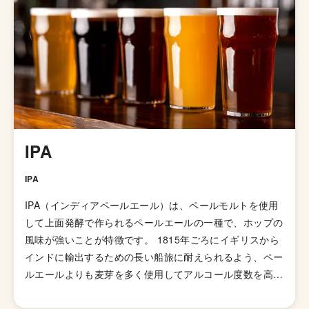
の素材を使ったちょっと変わり種なラインナップが特徴の
ブルワリーです。
IPA
IPA
IPA（インディアペールエール）は、ペールモルトを使用
して上面発酵で作られるペールエールの一種で、ホップの
風味が強いことが特徴です。 1815年ごろにイギリスから
インドに輸出するための長い船旅に耐えられるよう、ペー
ルエールよりも麦芽を多く使用してアルコール度数を高め
て劣化・腐敗を防げるよう保存力を高めたビールが開発さ
れました。そして、1829年に「IPA（インディアンペール