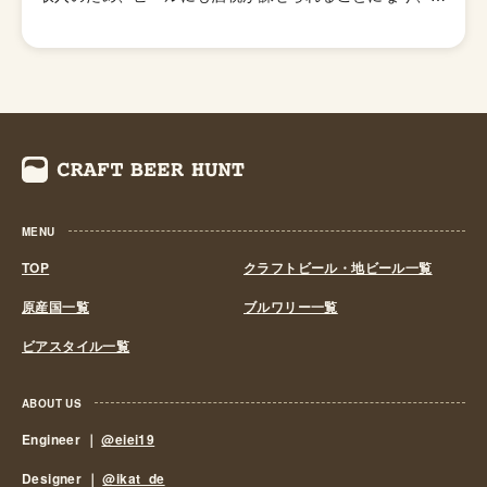
金力の弱い小さなビール醸造所はその負担に耐えきれず姿
を消していきました。これによりビール作りは戦後しばら
くも資金力のある大手だけのものとなっていました。 し
かし、1994年(平成6年)、経済政策の一環としてに酒税法
が改正され、ビール製造免許に必要な最低製造量が、従来
の年間2,000キロリッターから60キロリッターに引き下げ
られたことで転機がおとずれます。これにより、再び小規
模な醸造所の市場参入が可能になり各地で多くの地ビール
MENU
が誕生する流れができました。ちなみ、地ビール製造免許
第1号は新潟県のエチゴビールと北海道のオホーツクビー
TOP
クラフトビール・地ビール一覧
ルで、国産地ビール第1号ともいえる「エチゴビール」 と
原産国一覧
ブルワリー一覧
「オホーツクビール」が発売されました。 この経済政策
ビアスタイル一覧
は功を奏し、日本中に続々と地ビール製造業社が生まれ、
地ビールブームと呼ばれるまでとなり一時は260を超す醸
造所が全国各地に誕生しました。しかし、ただブームだけ
ABOUT US
に乗って参入したきた業社は、ビールの品質が低かった
Engineer ｜
@eiei19
り、販路をもたなかったりと、地ビールの話題性だけでの
Designer ｜
@ikat_de
経営は長続きせず徐々にその数を減らしていきました。