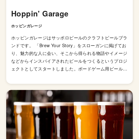
Hoppin' Garage
ホッピンガレージ
ホッピンガレージはサッポロビールのクラフトビールブラ
ンドです。 「Brew Your Story」をスローガンに掲げてお
り、魅力的な人に会い、そこから得られる物語やイメージ
などからインスパイアされたビールをつくるというプロジ
ェクトとしてスタートしました。ボードゲーム用ビール、
チョコミントビールなど一風かわった銘柄を個性的なスト
ーリーとともに造っています。 差別化が図りにくいビー
ルという商品に、人のストーリーによる温かみをオンする
ことで、飲んでも読んでも楽しめるビール作りを実現して
います。 サッポロビールが運営元ながら大手感もなく、
うまくクラフトビール感を出せているのですが、12本か
らでないと買えないのがちょっとだけ残念な点です。