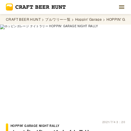
CRAFT BEER HUNT
ブルワリー一覧
Hoppin' Garage
HOPPIN' GAR
2021/7/4 3：20
HOPPIN' GARAGE NIGHT RALLY