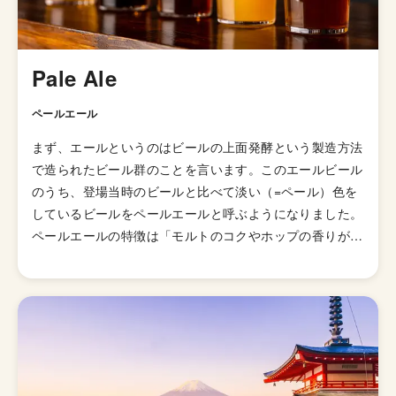
Pale Ale
ペールエール
まず、エールというのはビールの上面発酵という製造方法
で造られたビール群のことを言います。このエールビール
のうち、登場当時のビールと比べて淡い（=ペール）色を
しているビールをペールエールと呼ぶようになりました。
ペールエールの特徴は「モルトのコクやホップの香りが豊
かに感じられるビール」とされていますが、派生スタイル
が山ほどあるのでこれと言った型として説明しずらいスタ
イルになっています。 発祥はイギリスですが、柑橘様の
ホップの香りが華やかに感じられる「アメリカン・ペール
エール」が発明されてたのきっかけに世界中に広がりまし
た。あまりとりあげられないですが、「イングリッシュ・
ペールエール」と呼ばれる群も存在していて、品評会でも