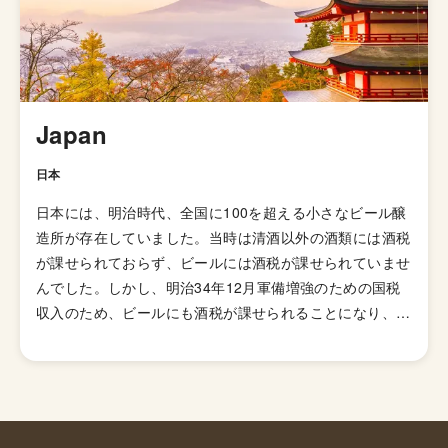
別のスタイルで扱われています。起源はイングランドの田
園地帯で醸造されていたアンバー色のオクトーバービール
とされています。 日本のクラフトビールの代表格「よな
よなエール」がこのペールエールで、苦味も比較的控えめ
で飲みやすくいろんな食事にも合わせやすいのでクラフト
Japan
ビールビギナーにオススメのスタイルと言えます。
日本
日本には、明治時代、全国に100を超える小さなビール醸
造所が存在していました。当時は清酒以外の酒類には酒税
が課せられておらず、ビールには酒税が課せられていませ
んでした。しかし、明治34年12月軍備増強のための国税
収入のため、ビールにも酒税が課せられることになり、資
金力の弱い小さなビール醸造所はその負担に耐えきれず姿
を消していきました。これによりビール作りは戦後しばら
くも資金力のある大手だけのものとなっていました。 し
かし、1994年(平成6年)、経済政策の一環としてに酒税法
が改正され、ビール製造免許に必要な最低製造量が、従来