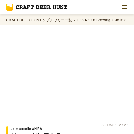
CRAFT BEER HUNT
ブルワリー一覧
Hop Kotan Brewing
Je m’appe
2021/6/27 12：27
Je m’appelle AKIRA