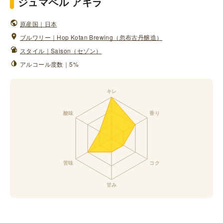
ジュマペル アキラ
原産国｜日本
ブルワリー｜Hop Kotan Brewing（忽布古丹醸造）
スタイル｜Saison（セゾン）
アルコール度数｜5%