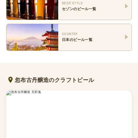
BEER STYLE
セゾン
のビール一覧
COUNTRY
日本
のビール一覧
忽布古丹醸造のクラフトビール