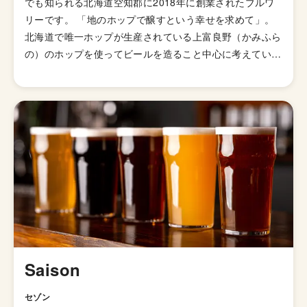
でも知られる北海道空知郡に2018年に創業されたブルワ
リーです。 「地のホップで醸すという幸せを求めて」。
北海道で唯一ホップが生産されている上富良野（かみふら
の）のホップを使ってビールを造ること中心に考えている
ブルワリーです。 忽布古丹（ホップコタン）は造語で、
ホップ + コタン（アイヌ語で集落）という掛け合わせか
ら名付けられています。ホップを中心にすえ、ロゴもホッ
プをモチーフにしたものになっています。 造られるビー
ルは、「地のホップで醸す」根源的なテーマを体現する
HOP KOTAN ORIGINALSシリーズと、自由な発送で新し
いビールの創造にチャレンジするHOP KOTAN
FREEDOMSシリーズがあります。
Saison
セゾン