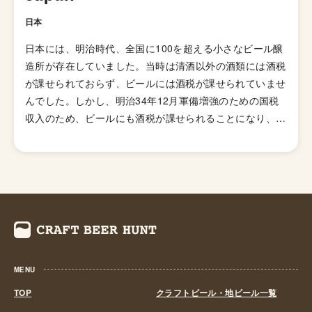
日本
日本には、明治時代、全国に100を超える小さなビール醸
造所が存在していました。当時は清酒以外の酒類には酒税
が課せられておらず、ビールには酒税が課せられていませ
んでした。しかし、明治34年12月軍備増強のための国税
収入のため、ビールにも酒税が課せられることになり、資
金力の弱い小さなビール醸造所はその負担に耐えきれず姿
を消していきました。これによりビール作りは戦後しばら
くも資金力のある大手だけのものとなっていました。 し
かし、1994年(平成6年)、経済政策の一環としてに酒税法
が改正され、ビール製造免許に必要な最低製造量が、従来
の年間2,000キロリッターから60キロリッターに引き下げ
られたことで転機がおとずれます。これにより、再び小規
模な醸造所の市場参入が可能になり各地で多くの地ビール
MENU
が誕生する流れができました。ちなみ、地ビール製造免許
第1号は新潟県のエチゴビールと北海道のオホーツクビー
TOP
クラフトビール・地ビール一覧
ルで、国産地ビール第1号ともいえる「エチゴビール」 と