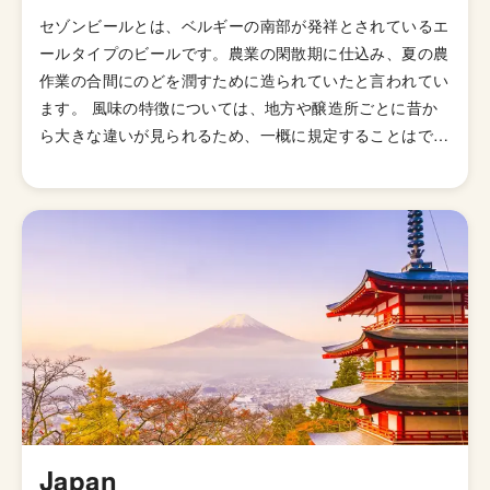
セゾンビールとは、ベルギーの南部が発祥とされているエ
ールタイプのビールです。農業の閑散期に仕込み、夏の農
作業の合間にのどを潤すために造られていたと言われてい
ます。 風味の特徴については、地方や醸造所ごとに昔か
ら大きな違いが見られるため、一概に規定することはでき
ません。しかし、一般的にはボディがライトからミディア
ムの範囲で、モルト・アロマのレベルも低く、胡椒に似た
スパイシーな愛ジワのビールが多いです。夏の農作業の合
間に飲むという本来の目的にから、酔っ払って仕事ができ
なくならないようにあアルコール度数も低めなものが多い
です。 セゾンの語源はシーズンからきており、本来は夏
限定のビールにです。
Japan