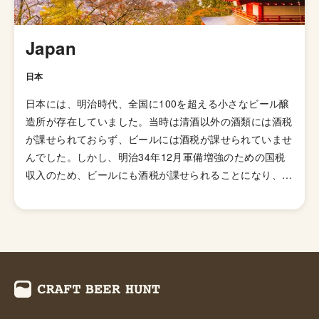
ト」などが有名銘柄です。
Japan
日本
日本には、明治時代、全国に100を超える小さなビール醸
造所が存在していました。当時は清酒以外の酒類には酒税
が課せられておらず、ビールには酒税が課せられていませ
んでした。しかし、明治34年12月軍備増強のための国税
収入のため、ビールにも酒税が課せられることになり、資
金力の弱い小さなビール醸造所はその負担に耐えきれず姿
を消していきました。これによりビール作りは戦後しばら
くも資金力のある大手だけのものとなっていました。 し
かし、1994年(平成6年)、経済政策の一環としてに酒税法
が改正され、ビール製造免許に必要な最低製造量が、従来
の年間2,000キロリッターから60キロリッターに引き下げ
られたことで転機がおとずれます。これにより、再び小規
模な醸造所の市場参入が可能になり各地で多くの地ビール