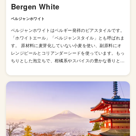
Bergen White
ベルジャンホワイト
ベルジャンホワイトはベルギー発祥のビアスタイルです。
「ホワイトエール」「ベルジャンスタイル」とも呼ばれま
す。 原材料に麦芽化していない小麦を使い、副原料にオ
レンジピールとコリアンダーシードを使っています。もっ
ちりとした泡立ちで、柑橘系やスパイスの豊かな香りと柔
らかな酸味でヨーグルトのような後味が特徴のビールで
す。 かつて、ヨーロッパでホップが普及する以前は小麦
と大麦にグルートと呼ばれるハーブの混合物で風味づけが
されていました。そして、中世の後半、グルートにホップ
が追加され、今日でもベルギーの白ビールの原材料として
使用されています。 ベルジャンホワイトは1950年代後半
に一度、生産終了しましたが、ピエール・セリスという若
い農夫の手によって復活。彼の名を冠した「セリスホワイ
ト」や「ブロンシュ・デ・ナミュール」「ワトウズヴィッ