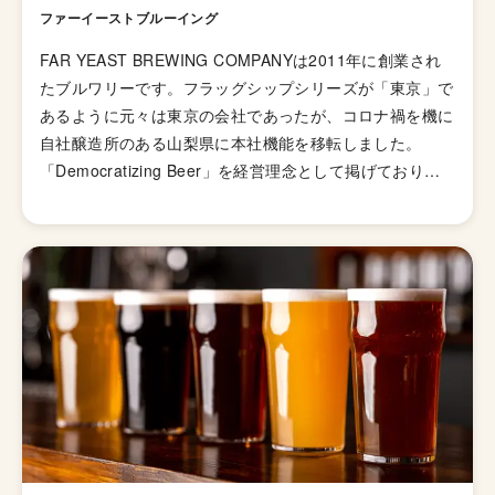
ファーイーストブルーイング
FAR YEAST BREWING COMPANYは2011年に創業され
たブルワリーです。フラッグシップシリーズが「東京」で
あるように元々は東京の会社であったが、コロナ禍を機に
自社醸造所のある山梨県に本社機能を移転しました。
「Democratizing Beer」を経営理念として掲げており、
工業化によって「黄色の炭酸飲料」のイメージになってし
まったビールに、ワインや日本酒のような多様性を取り戻
したいという想いで運営されています。 ビールの会社に
しては珍しく、最近のスタートアップのようにVISIONや
行動指針が定義され、会社のサイトにも掲載されていま
す。五反田、熱海、福岡に直営レストランを持ち、五反田
には醸造所も併設されています。