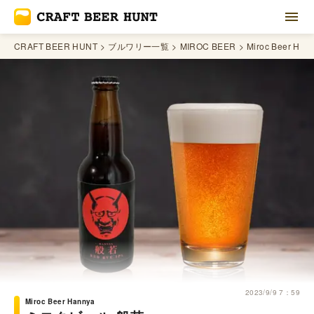
CRAFT BEER HUNT
ブルワリー一覧
MIROC BEER
Miroc Beer Han
2023/9/9 7：59
Miroc Beer Hannya