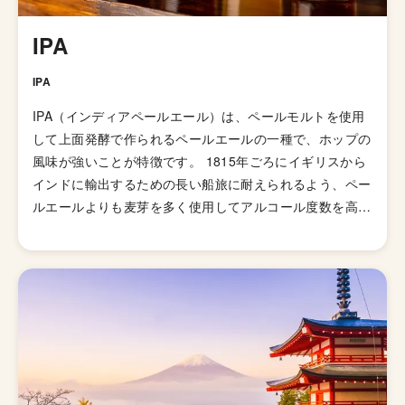
IPA
IPA
IPA（インディアペールエール）は、ペールモルトを使用
して上面発酵で作られるペールエールの一種で、ホップの
風味が強いことが特徴です。 1815年ごろにイギリスから
インドに輸出するための長い船旅に耐えられるよう、ペー
ルエールよりも麦芽を多く使用してアルコール度数を高め
て劣化・腐敗を防げるよう保存力を高めたビールが開発さ
れました。そして、1829年に「IPA（インディアンペール
エール）」の呼び名で広告が掲載されて以来、ホップの比
重が高いビールとしてイギリス国内で人気が高まってい
き、21世紀にはイギリスで最も人気のあるビアスタイル
の一つとなりました。イギリスのブルワリー教会SIBAの
金メダルを受賞したブリュードッグの「パンクIPA」など
が有名です。 伝統的なIPAのスタイルは、オーストラリア