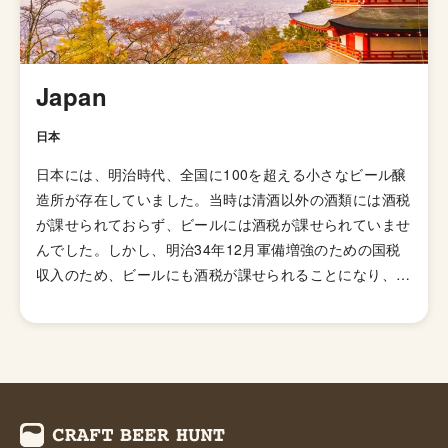
やニュージーランドなどの当時の植民地諸国へと輸出さ
れ、各国へと普及していきましたが、アメリカではさらに
独自の進化を遂げてきました。 ローストしたモルトを使
用した「ブラックIPA」、アミログルコシターゼという酵
Japan
素を加えて頭部を取り除きドライで爽やかな飲み口を実現
した「ブリュットIPA」、ホップが強烈でアルコール度数
日本
が7.5%を超える「ダブルIPA（インペリアルIPA）」、苦
日本には、明治時代、全国に100を超える小さなビール醸
味の少ないホップを使い、ジューシーな柑橘系とフローラ
造所が存在していました。当時は清酒以外の酒類には酒税
ルのフレーバーが特徴の「ニューイングランドIPA（ヘイ
が課せられておらず、ビールには酒税が課せられていませ
ジーIPA・ジューシーIPA）」など様々なIPAのスタイルが
んでした。しかし、明治34年12月軍備増強のための国税
存在します。
収入のため、ビールにも酒税が課せられることになり、資
金力の弱い小さなビール醸造所はその負担に耐えきれず姿
を消していきました。これによりビール作りは戦後しばら
くも資金力のある大手だけのものとなっていました。 し
かし、1994年(平成6年)、経済政策の一環としてに酒税法
が改正され、ビール製造免許に必要な最低製造量が、従来
の年間2,000キロリッターから60キロリッターに引き下げ