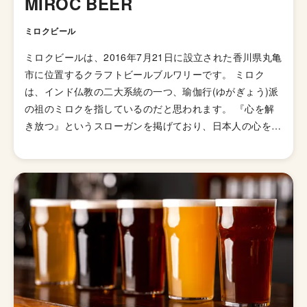
MIROC BEER
ミロクビール
ミロクビールは、2016年7月21日に設立された香川県丸亀
市に位置するクラフトビールブルワリーです。 ミロク
は、インド仏教の二大系統の一つ、瑜伽行(ゆがぎょう)派
の祖のミロクを指しているのだと思われます。 ​『心を解
き放つ』というスローガンを掲げており、日本人の心を解
き放つとは、和の心、大和魂を大事にすることであるとい
い、その考えをビール造りにも反映させているとのことで
す。 その主張を受けてか、「阿字観」などの古くから伝
わる教えにちなんだ名前のビールを多く醸造しています。