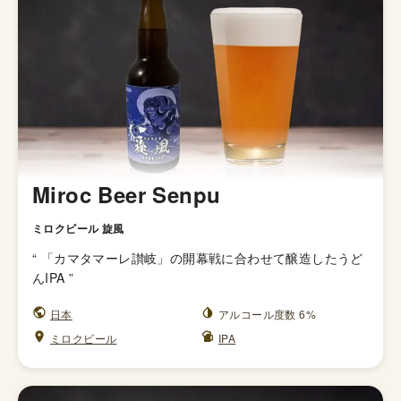
Miroc Beer Senpu
ミロクビール 旋風
“
「カマタマーレ讃岐」の開幕戦に合わせて醸造したうど
んIPA
”
日本
アルコール度数 6%
ミロクビール
IPA