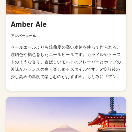
Amber Ale
アンバーエール
ペールエールよりも焙煎度の高い麦芽を使って作られる、
琥珀色や褐色をしたエールビールです。カラメルやトース
トのような香り、香ばしいモルトのフレーバーとホップの
苦味がバランスの良く楽しめるスタイルです。5℃前後の
少し高めの温度で楽しむのがおすすめ。ちなみに「アンバ
ー」は褐色という意味です。 発祥はアメリカだと言われ
ています。アイルランドのアイリッシュ・レッド・エール
にも似ていますが、さらに多くのホップとモルトを使って
いるのがアンバーエール。材料をどんどんいれてやれとい
うアメリカらしいスタイルとも言えます。