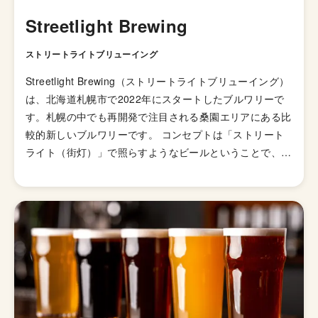
Streetlight Brewing
ストリートライトブリューイング
Streetlight Brewing（ストリートライトブリューイング）
は、北海道札幌市で2022年にスタートしたブルワリーで
す。札幌の中でも再開発で注目される桑園エリアにある比
較的新しいブルワリーです。 コンセプトは「ストリート
ライト（街灯）」で照らすようなビールということで、雪
の街札幌で寒さの中降り注ぐ光をイメージしたロゴが特
徴。 ガツンと来るハイアルコールIPAが多くなりがちなク
ラフトビールシーンで、アルコール度数3.5〜4%の軽いビ
ールも多くラインナップしています。 大きめのタンクが
立ち並ぶ元倉庫を活用した開放的なタップルームも所有し
ており、北海道へ旅行する際には是非とも訪れておきたい
ブルワリーです。