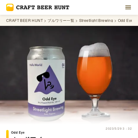
CRAFT BEER HUNT
ブルワリー一覧
Streetlight Brewing
Odd Eye
2023/5/29 3：32
Odd Eye