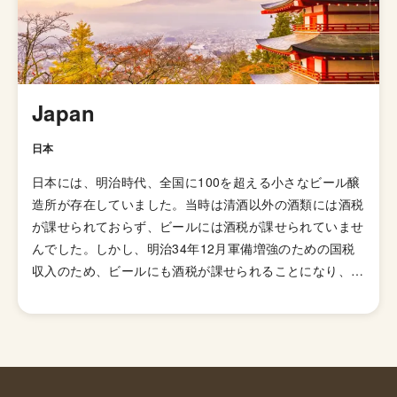
Japan
日本
日本には、明治時代、全国に100を超える小さなビール醸
造所が存在していました。当時は清酒以外の酒類には酒税
が課せられておらず、ビールには酒税が課せられていませ
んでした。しかし、明治34年12月軍備増強のための国税
収入のため、ビールにも酒税が課せられることになり、資
金力の弱い小さなビール醸造所はその負担に耐えきれず姿
を消していきました。これによりビール作りは戦後しばら
くも資金力のある大手だけのものとなっていました。 し
かし、1994年(平成6年)、経済政策の一環としてに酒税法
が改正され、ビール製造免許に必要な最低製造量が、従来