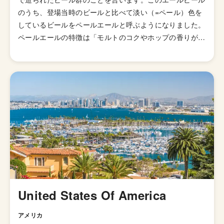
のうち、登場当時のビールと比べて淡い（=ペール）色を
しているビールをペールエールと呼ぶようになりました。
ペールエールの特徴は「モルトのコクやホップの香りが豊
かに感じられるビール」とされていますが、派生スタイル
が山ほどあるのでこれと言った型として説明しずらいスタ
イルになっています。 発祥はイギリスですが、柑橘様の
ホップの香りが華やかに感じられる「アメリカン・ペール
エール」が発明されてたのきっかけに世界中に広がりまし
た。あまりとりあげられないですが、「イングリッシュ・
ペールエール」と呼ばれる群も存在していて、品評会でも
別のスタイルで扱われています。起源はイングランドの田
園地帯で醸造されていたアンバー色のオクトーバービール
とされています。 日本のクラフトビールの代表格「よな
よなエール」がこのペールエールで、苦味も比較的控えめ
で飲みやすくいろんな食事にも合わせやすいのでクラフト
United States Of America
ビールビギナーにオススメのスタイルと言えます。
アメリカ