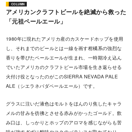
COLUMN
アメリカンクラフトビールを絶滅から救った
「元祖ペールエール」
1980年に現れたアメリカ産のカスケードホップを使用
し、それまでのビールとは一線を画す柑橘系の強烈な
香りを帯びたペールエールが生まれ、一時期冷え込ん
でいたアメリカのクラフトビール市場を生き返らせる
火付け役となったのがこのSIERRA NEVADA PALE
ALE（シエラネバダペールエール）です。
グラスに注いだ液色はモルトをほんのり焦したキャラ
メルの甘みを彷彿とさせる赤みがかったゴールド。飲
み口は、しっかりとホップのアロマを感じながらも苦
味が強すぎずに酸味やコクのバランスが取れており、