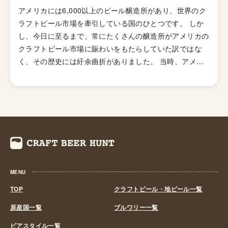
アメリカには6,000以上のビール醸造所があり、世界のク
ラフトビール市場を牽引している国のひとつです。 しか
し、今日に至るまで、常にたくさんの醸造所がアメリカの
クラフトビール市場に賑わいをもたらしていた訳ではな
く、その歴史には紆余曲折がありました。 当時、アメリ
カのビール醸造所の数は1873年に一度ピークを迎え4,131
箇所もありました。しかし、1920年から1933年にかけ
て、禁酒法と第二次世界大戦中の厳しいビジネス状況下で
その数は50未満にまで落ち込みます。 1970年代後半にな
り、ホームブルー解禁の影響も受け、何千人もの人々が個
人消費のためにビールの自家醸造を始めていました。その
中、企業家精神を持った人々によってビジネスモデルが見
出され、徐々にマイクロブルワリーが姿を現し始めます。
MENU
火付け役の一人となったのがカリフォルニア州にニューア
ルビオン醸造所を設立したジャック・マコーリフです。彼
TOP
クラフトビール・地ビール一覧
はアメリカ海軍に勤務している間、世界中を旅して様々な
原産国一覧
ブルワリー一覧
土地のビールを口にしました。そして、スコットランドに
ビアスタイル一覧
在住中、スコットランド人が飲むガツンとした飲みごたえ