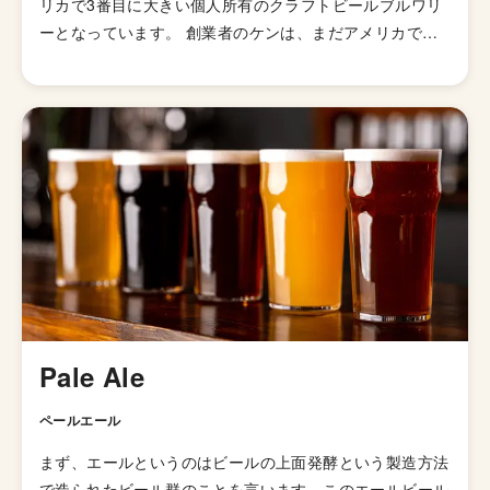
リカで3番目に大きい個人所有のクラフトビールブルワリ
ーとなっています。 創業者のケンは、まだアメリカで自
家醸造が合法化されていない1970年代にホームブルーシ
ョップを開業しました。 そして、1978年シエラネバダ山
脈を登山旅行した時に「醸造所を立てる」というアイデア
を決心し、1980年にリサイクルされた設備などを再利用
して醸造所をゼロから建設しました。 1980年11月21日に
アメリカ産ホップの代表とも言える「カスケードホップ」
が誕生。このカスケードホップを使用し、柑橘系の香り高
いシエラネバダペールエールが生まれます。 シエラネバ
ダペールエールはアンカーブルーイングのアンカーリバテ
ィーエールと並び、アメリカンスタイルの元祖とも言わ
れ、アメリカのクラフトビール市場に革命を起こした銘柄
です。 創業者のケンが登山家であったことからも、サス
Pale Ale
ティナブルなビジネスの実践に注力しており、シエラネバ
ダは2010年にアメリカの環境保護庁から「グリーンビジ
ペールエール
ネスオブザイヤー」に選ばれています。
まず、エールというのはビールの上面発酵という製造方法
で造られたビール群のことを言います。このエールビール