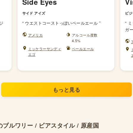
Side Eyes
Vi
サイド アイズ
ビジ
ジ
“
ウエストコーストっぽいペールエール
”
“
ミ
ガ
アメリカ
アルコール度数
4.5%
ミッケラーサンディ
ペールエール
エゴ
もっと見る
ルワリー / ビアスタイル / 原産国