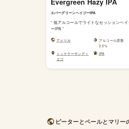
Evergreen Hazy IPA
エバーグリーンヘイジーIPA
“
低アルコールでライトなセッションヘイ
ーIPA
”
アメリカ
アルコール度数
3.5%
ミッケラーサンディ
IPA
エゴ
ピーターとペールとマリーのブ