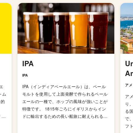
IPA
Un
A
IPA
アメ
ィエ
IPA（インディアペールエール）は、ペール
トム
モルトを使用して上面発酵で作られるペール
アメ
界的
エールの一種で、ホップの風味が強いことが
り
特徴です。 1815年ごろにイギリスからイン
る
リ
ドに輸出するための長い船旅に耐えられるよ
で
ープ
う、ペールエールよりも麦芽を多く使用して
フ
アルコール度数を高めて劣化・腐敗を防げる