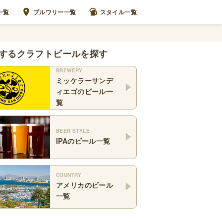
一覧
ブルワリー一覧
スタイル一覧
するクラフトビールを探す
BREWERY
ミッケラーサンデ
ィエゴ
のビール一
覧
BEER STYLE
IPA
のビール一覧
COUNTRY
アメリカ
のビール
一覧