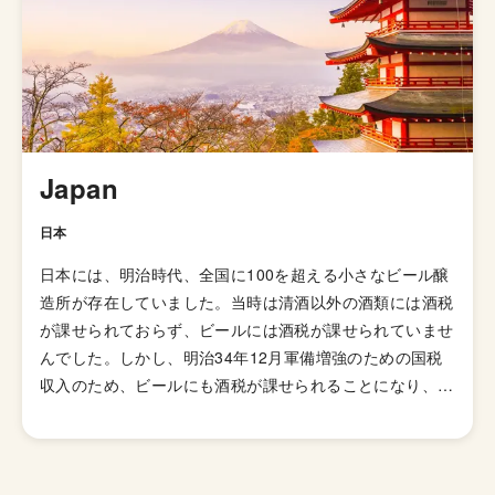
Japan
日本
日本には、明治時代、全国に100を超える小さなビール醸
造所が存在していました。当時は清酒以外の酒類には酒税
が課せられておらず、ビールには酒税が課せられていませ
んでした。しかし、明治34年12月軍備増強のための国税
収入のため、ビールにも酒税が課せられることになり、資
金力の弱い小さなビール醸造所はその負担に耐えきれず姿
を消していきました。これによりビール作りは戦後しばら
くも資金力のある大手だけのものとなっていました。 し
かし、1994年(平成6年)、経済政策の一環としてに酒税法