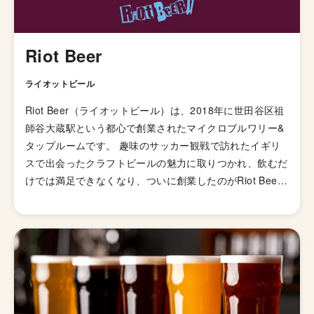
Riot Beer
ライオットビール
Riot Beer（ライオットビール）は、2018年に世田谷区祖
師谷大蔵駅という都心で創業されたマイクロブルワリー&
タップルームです。 趣味のサッカー観戦で訪れたイギリ
スで出会ったクラフトビールの魅力に取りつかれ、飲むだ
けでは満足できなくなり、ついに創業したのがRiot Beer
とのこと。 「仲間と飲めるおいしいビール」を掲げてお
り、SNSでの発信はなぜか「はいさい」から始まります。
マイクロブルワリーらしく型にはまらない多くの銘柄を醸
造しています。