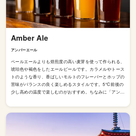
Amber Ale
アンバーエール
ペールエールよりも焙煎度の高い麦芽を使って作られる、
琥珀色や褐色をしたエールビールです。カラメルやトース
トのような香り、香ばしいモルトのフレーバーとホップの
苦味がバランスの良く楽しめるスタイルです。5℃前後の
少し高めの温度で楽しむのがおすすめ。ちなみに「アンバ
ー」は褐色という意味です。 発祥はアメリカだと言われ
ています。アイルランドのアイリッシュ・レッド・エール
にも似ていますが、さらに多くのホップとモルトを使って
いるのがアンバーエール。材料をどんどんいれてやれとい
うアメリカらしいスタイルとも言えます。